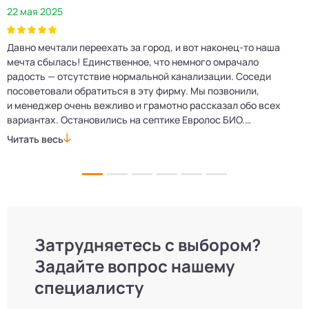
22 мая 2025
2
Давно мечтали переехать за город, и вот наконец‑то наша
Р
мечта сбылась! Единственное, что немного омрачало
п
е
радость — отсутствие нормальной канализации. Соседи
Е
посоветовали обратиться в эту фирму. Мы позвонили,
о
и менеджер очень вежливо и грамотно рассказал обо всех
м
вариантах. Остановились на септике Евролос БИО.
п
Монтажники приехали вовремя, установили всё быстро
д
Читать весь
Ч
и аккуратно. Теперь в доме все удобства, нарадоваться
л
не можем!
Затрудняетесь с выбором?
Задайте вопрос нашему
специалисту