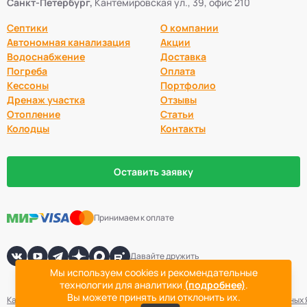
Санкт-Петербург,
Кантемировская ул., 39, офис 210
Септики
О компании
Автономная канализация
Акции
Водоснабжение
Доставка
Погреба
Оплата
Кессоны
Портфолио
Дренаж участка
Отзывы
Отопление
Статьи
Колодцы
Контакты
Оставить заявку
Принимаем к оплате
Давайте дружить
Мы используем cookies и рекомендательные
технологии для аналитики
(подробнее)
.
Вы можете принять или отклонить их.
Карта сайта
Политика конфиденциальности
Согласие на обработку данных