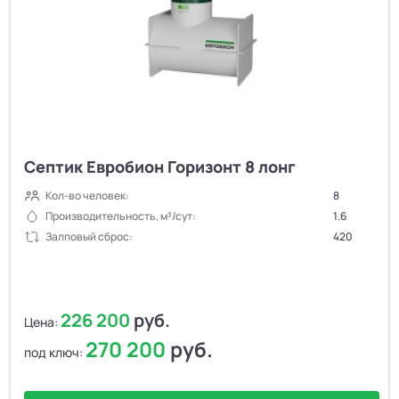
Септик Евробион Горизонт 8 лонг
Кол-во человек:
8
Производительность, м³/сут:
1.6
Залповый сброс:
420
226 200
руб.
Цена:
270 200
руб.
под ключ: