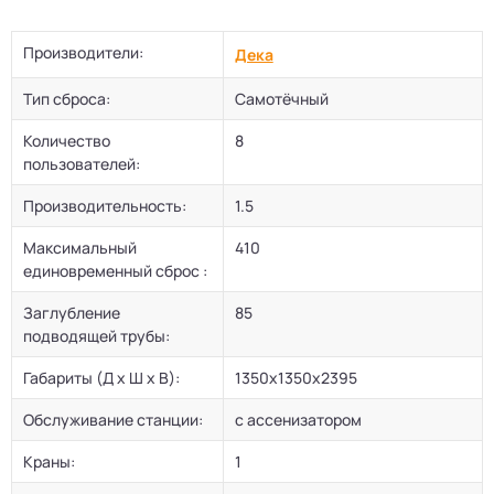
Производители:
Дека
Тип сброса:
Самотёчный
Количество
8
пользователей:
Производительность:
1.5
Максимальный
410
единовременный сброс :
Заглубление
85
подводящей трубы:
Габариты (Д х Ш х В):
1350х1350х2395
Обслуживание станции:
с ассенизатором
Краны:
1