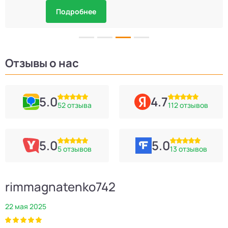
Подробнее
Отзывы о нас
5.0
4.7
52 отзыва
112 отзывов
5.0
5.0
5 отзывов
13 отзывов
rimmagnatenko742
22 мая 2025
2