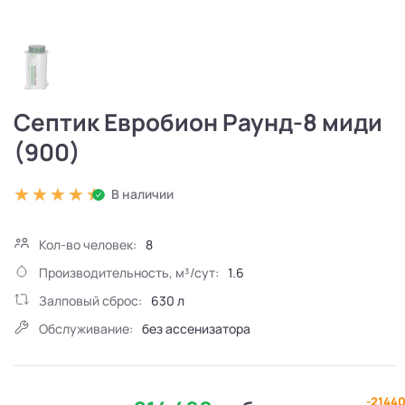
Септик Евробион Раунд-8 миди
(900)
В наличии
Кол-во человек:
8
Производительность, м³/сут:
1.6
Залповый сброс:
630 л
Обслуживание:
без ассенизатора
-2144