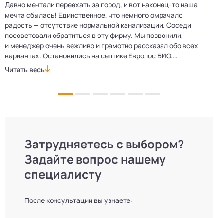
Давно мечтали переехать за город, и вот наконец‑то наша
Р
мечта сбылась! Единственное, что немного омрачало
п
е
радость — отсутствие нормальной канализации. Соседи
Е
посоветовали обратиться в эту фирму. Мы позвонили,
о
и менеджер очень вежливо и грамотно рассказал обо всех
м
вариантах. Остановились на септике Евролос БИО.
п
Монтажники приехали вовремя, установили всё быстро
д
Читать весь
Ч
и аккуратно. Теперь в доме все удобства, нарадоваться
л
не можем!
Затрудняетесь с выбором?
Задайте вопрос нашему
специалисту
После консультации вы узнаете: