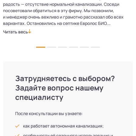
е
радость — отсутствие нормальной канализации. Соседи
Е
посоветовали обратиться в эту фирму. Мы позвонили,
о
и менеджер очень вежливо и грамотно рассказал обо всех
м
вариантах. Остановились на септике Евролос БИО.
п
Монтажники приехали вовремя, установили всё быстро
д
Читать весь
Ч
и аккуратно. Теперь в доме все удобства, нарадоваться
л
не можем!
Затрудняетесь с выбором?
Задайте вопрос нашему
специалисту
После консультации вы узнаете:
как работает автономная канализация;
особенности её сезонного использования и