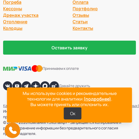
Погреба
Оплата
Кессоны
Портфолио
Дренаж участка
Отзывы
Отопление
Статьи
Колодцы
Контакты
Оставить заявку
Принимаем к оплате
Давайте дружить
Мы используем cookies и рекомендательные
технологии для аналитики
(подробнее)
.
Вы можете принять или отклонить их.
Карта сайта
Политика конфиденциальности
Согласие на обработку данных
Информация не является публичной офертой. Точная стоимость
Ок
проведения работ определяется после выезда специалиста компании.
© 2007 - 2026 Компания «ЭкоЛайф» - Запрещается копирование и
распространение информации без предварительного согласия
правообладателя.