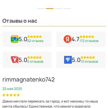
Отзывы о нас
5.0
4.7
52 отзыва
112 отзывов
5.0
5.0
5 отзывов
13 отзывов
rimmagnatenko742
22 мая 2025
2
Давно мечтали переехать за город, и вот наконец‑то наша
Р
мечта сбылась! Единственное, что немного омрачало
п