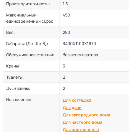
Производительность:
1.5
Максимальный
450
единовременный сброс :
Вес:
280
Габариты (Д х Ш х В):
3400Х1100Х1970
Обслуживание станции:
без ассенизатора
Краны:
3
Туалеты:
2
Душ/ванны:
2
Назначение:
Для коттеджа
Для дачи
Для загородного дома
Для частного дома
Для постоянного