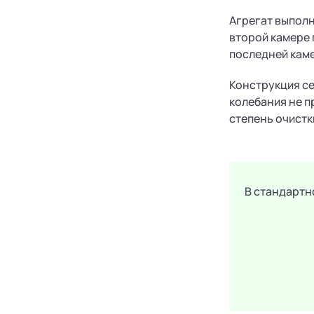
Агрегат выполн
второй камере 
последней каме
Конструкция се
колебания не п
степень очистк
В стандартн