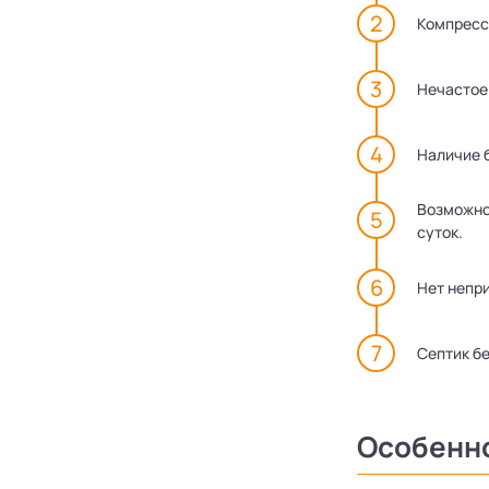
Компрессо
Нечастое
Наличие б
Возможно
суток.
Нет непр
Септик б
Особенн