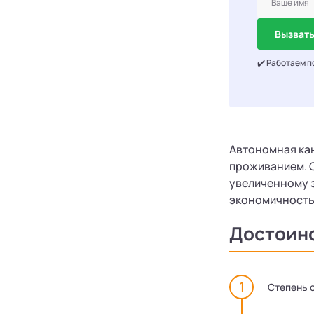
Вызвать
✔️ Работаем п
Автономная ка
проживанием. С
увеличенному з
экономичность
Достоинс
Степень 