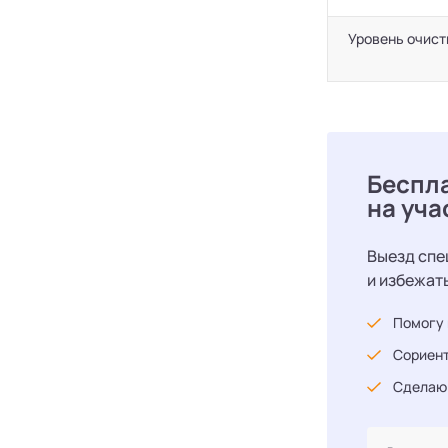
Уровень очист
Беспл
на уча
Выезд спе
и избежат
Помогу 
Сориент
Сделаю