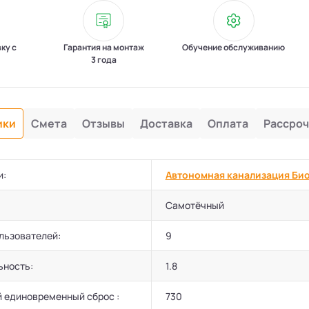
вку с
Гарантия на монтаж
Обучение обслуживанию
3 года
ики
Смета
Отзывы
Доставка
Оплата
Рассроч
и:
Автономная канализация Би
Самотёчный
льзователей:
9
ьность:
1.8
 единовременный сброс :
730