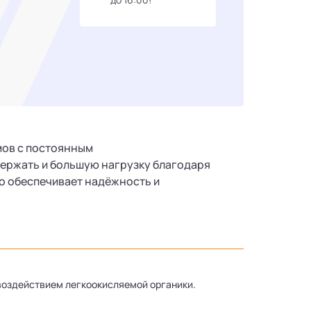
мов с постоянным
держать и большую нагрузку благодаря
о обеспечивает надёжность и
воздействием легкоокисляемой органики.