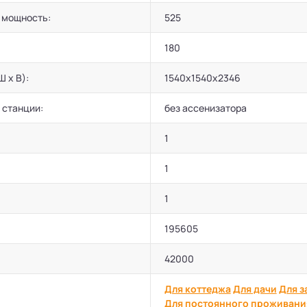
 мощность:
525
180
Ш х В):
1540х1540х2346
 станции:
без ассенизатора
1
1
1
195605
42000
Для коттеджа
Для дачи
Для з
Для постоянного проживани