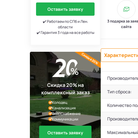
Оставить заявку
3 подарка за зая
✔️ Работаем по СПб и Лен.
сайта
области
✔️ Гарантия 3 года на все работы
Скидка 20%
Характерист
Производител
Скидка 20% на
Тип сброса:
комплексный заказ
Колодец
Количество по
Канализация
Водоснабжение
Производител
Коммуникации
Максимальный
Оставить заявку