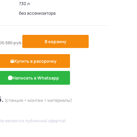
730 л
без ассенизатора
-5%
В корзину
05 385
руб.
Купить в рассрочку
Написать в Whatsapp
б.
(станция + монтаж + материалы)
Не является публичной офертой