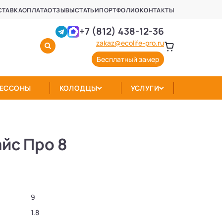
СТАВКА
ОПЛАТА
ОТЗЫВЫ
СТАТЬИ
ПОРТФОЛИО
КОНТАКТЫ
+7 (812) 438-12-36
zakaz@ecolife-pro.ru
Бесплатный замер
КЕССОНЫ
КОЛОДЦЫ
УСЛУГИ
йс Про 8
9
1.8