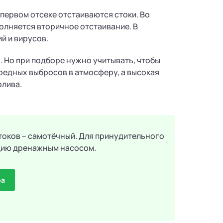
В первом отсеке отстаиваются стоки. Во
олняется вторичное отстаивание. В
й и вирусов.
 Но при подборе нужно учитывать, чтобы
редных выбросов в атмосферу, а высокая
олива.
токов – самотёчный. Для принудительного
цию дренажным насосом.
ра