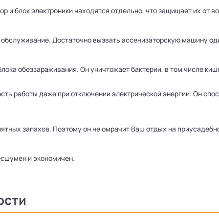
р и блок электроники находятся отдельно, что защищает их от в
 обслуживание. Достаточно вызвать ассенизаторскую машину один
лока обеззараживания. Он уничтожает бактерии, в том числе киш
сть работы даже при отключении электрической энергии. Он спо
иятных запахов. Поэтому он не омрачит Ваш отдых на приусадебн
есшумен и экономичен.
ости