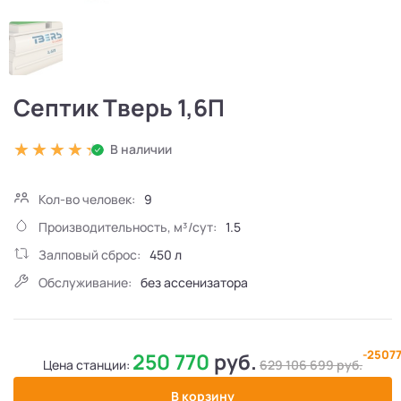
Септик Тверь 1,6П
В наличии
Кол-во человек:
9
Производительность, м³/сут:
1.5
Залповый сброс:
450 л
Обслуживание:
без ассенизатора
-2507
250 770
руб.
Цена станции:
629 106 699
руб.
В корзину