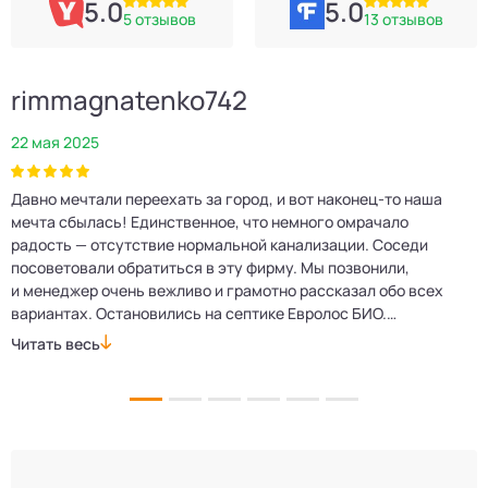
5.0
5.0
5 отзывов
13 отзывов
rimmagnatenko742
22 мая 2025
2
Давно мечтали переехать за город, и вот наконец‑то наша
Р
мечта сбылась! Единственное, что немного омрачало
п
е
радость — отсутствие нормальной канализации. Соседи
Е
посоветовали обратиться в эту фирму. Мы позвонили,
о
и менеджер очень вежливо и грамотно рассказал обо всех
м
вариантах. Остановились на септике Евролос БИО.
п
Монтажники приехали вовремя, установили всё быстро
д
Читать весь
Ч
и аккуратно. Теперь в доме все удобства, нарадоваться
л
не можем!