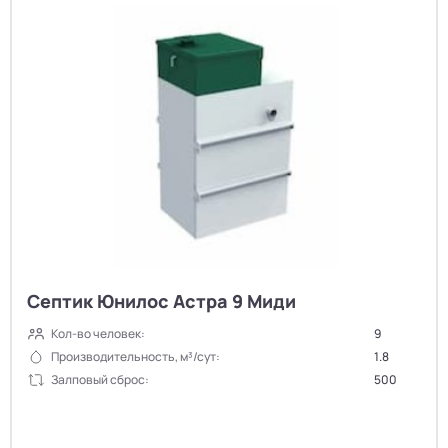
Септик Юнилос Астра 9 Миди
Кол-во человек:
9
Производительность, м³/сут:
1.8
Залповый сброс:
500