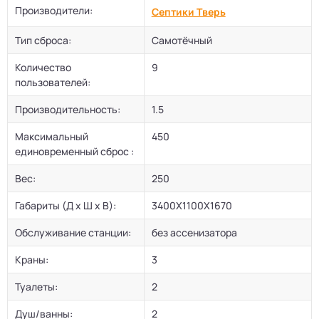
Производители:
Септики Тверь
Тип сброса:
Самотёчный
Количество
9
пользователей:
Производительность:
1.5
Максимальный
450
единовременный сброс :
Вес:
250
Габариты (Д х Ш х В):
3400Х1100Х1670
Обслуживание станции:
без ассенизатора
Краны:
3
Туалеты:
2
Душ/ванны:
2