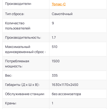
Производители:
Топас-С
Тип сброса:
Самотёчный
Количество
9
пользователей:
Производительность:
1.7
Максимальный
510
единовременный сброс :
Потребляемая
1500
мощность:
Вес:
335
Габариты (Д х Ш х В):
1630х1170х2450
Обслуживание станции:
без ассенизатора
Краны:
1