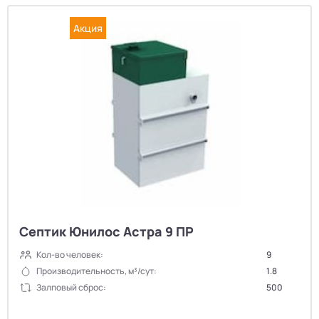
Акция
Септик Юнилос Астра 9 ПР
Кол-во человек:
9
Производительность, м³/сут:
1.8
Залповый сброс:
500