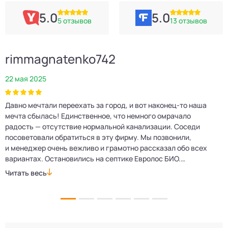
5.0
5.0
5 отзывов
13 отзывов
rimmagnatenko742
22 мая 2025
2
Давно мечтали переехать за город, и вот наконец‑то наша
Р
мечта сбылась! Единственное, что немного омрачало
п
е
радость — отсутствие нормальной канализации. Соседи
Е
посоветовали обратиться в эту фирму. Мы позвонили,
о
и менеджер очень вежливо и грамотно рассказал обо всех
м
вариантах. Остановились на септике Евролос БИО.
п
Монтажники приехали вовремя, установили всё быстро
д
Читать весь
Ч
и аккуратно. Теперь в доме все удобства, нарадоваться
л
не можем!