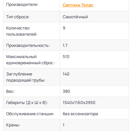
Производители:
Септики Топас
Тип сброса:
Самотёчный
Количество
9
пользователей:
Производительность:
1.7
Максимальный
510
единовременный сброс :
Заглубление
140
подводящей трубы:
Вес:
380
Габариты (Д х Ш х В):
1540х1160х2950
Обслуживание станции:
без ассенизатора
Краны:
1