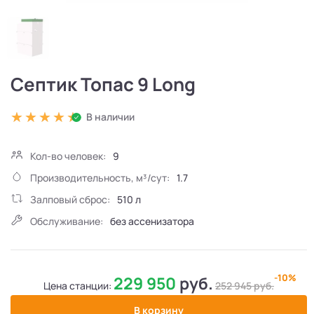
Септик Топас 9 Long
В наличии
Кол-во человек:
9
Производительность, м³/сут:
1.7
Залповый сброс:
510 л
Обслуживание:
без ассенизатора
-10%
229 950
руб.
Цена станции:
252 945
руб.
В корзину