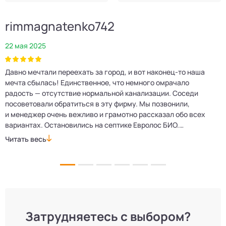
rimmagnatenko742
22 мая 2025
2
Давно мечтали переехать за город, и вот наконец‑то наша
Р
мечта сбылась! Единственное, что немного омрачало
п
е
радость — отсутствие нормальной канализации. Соседи
Е
посоветовали обратиться в эту фирму. Мы позвонили,
о
и менеджер очень вежливо и грамотно рассказал обо всех
м
вариантах. Остановились на септике Евролос БИО.
п
Монтажники приехали вовремя, установили всё быстро
д
Читать весь
Ч
и аккуратно. Теперь в доме все удобства, нарадоваться
л
не можем!
Затрудняетесь с выбором?