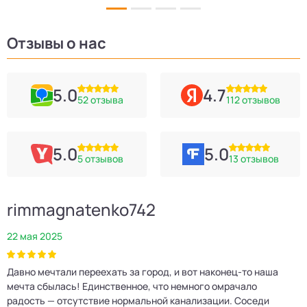
Отзывы о нас
5.0
4.7
52 отзыва
112 отзывов
5.0
5.0
5 отзывов
13 отзывов
rimmagnatenko742
22 мая 2025
2
Давно мечтали переехать за город, и вот наконец‑то наша
Р
мечта сбылась! Единственное, что немного омрачало
п
е
радость — отсутствие нормальной канализации. Соседи
Е