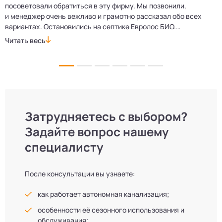
посоветовали обратиться в эту фирму. Мы позвонили,
о
и менеджер очень вежливо и грамотно рассказал обо всех
м
вариантах. Остановились на септике Евролос БИО.
п
Монтажники приехали вовремя, установили всё быстро
д
Читать весь
Ч
и аккуратно. Теперь в доме все удобства, нарадоваться
л
не можем!
Затрудняетесь с выбором?
Задайте вопрос нашему
специалисту
После консультации вы узнаете:
как работает автономная канализация;
особенности её сезонного использования и
обслуживания;