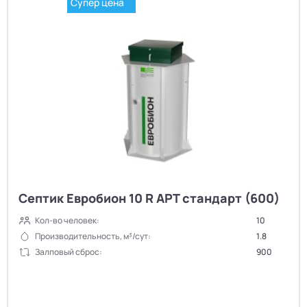
Супер цена
Септик Евробион 10 R АРТ стандарт (600)
Кол-во человек:
10
Производительность, м³/сут:
1.8
Залповый сброс:
900