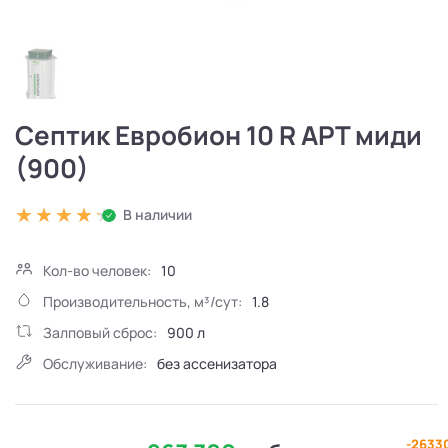
Септик Евробион 10 R АРТ миди
(900)
В наличии
Кол-во человек:
10
Производительность, м³/сут:
1.8
Залповый сброс:
900 л
Обслуживание:
без ассенизатора
-2633