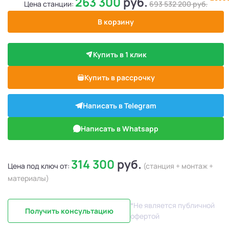
263 300
руб.
Цена станции:
693 532 200
руб.
В корзину
Купить в 1 клик
Купить в рассрочку
Написать в Telegram
Написать в Whatsapp
314 300
руб.
Цена под ключ от:
(станция + монтаж +
материалы)
*Не является публичной
Получить консультацию
офертой