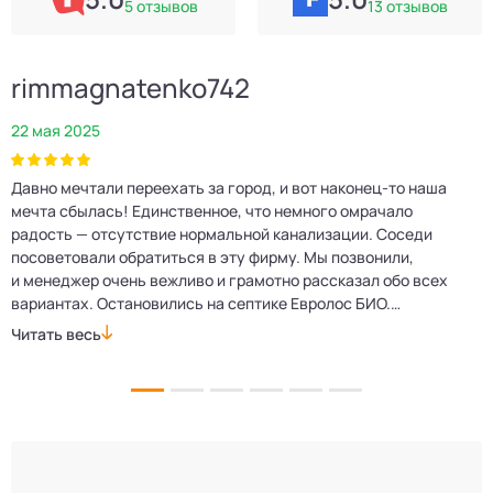
5 отзывов
13 отзывов
rimmagnatenko742
22 мая 2025
2
Давно мечтали переехать за город, и вот наконец‑то наша
Р
мечта сбылась! Единственное, что немного омрачало
п
е
радость — отсутствие нормальной канализации. Соседи
Е
посоветовали обратиться в эту фирму. Мы позвонили,
о
и менеджер очень вежливо и грамотно рассказал обо всех
м
вариантах. Остановились на септике Евролос БИО.
п
Монтажники приехали вовремя, установили всё быстро
д
Читать весь
Ч
и аккуратно. Теперь в доме все удобства, нарадоваться
л
не можем!