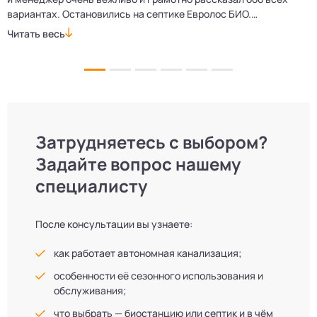
вариантах. Остановились на септике Евролос БИО.
п
Монтажники приехали вовремя, установили всё быстро
д
Читать весь
Ч
и аккуратно. Теперь в доме все удобства, нарадоваться
л
не можем!
Затрудняетесь с выбором?
Задайте вопрос нашему
специалисту
После консультации вы узнаете:
как работает автономная канализация;
особенности её сезонного использования и
обслуживания;
что выбрать — биостанцию или септик и в чём