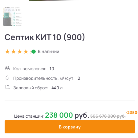
Септик КИТ 10 (900)
В наличии
Кол-во человек:
10
Производительность, м³/сут:
2
Залповый сброс:
440 л
-238
238 000
руб.
Цена станции:
566 678 000
руб.
В корзину