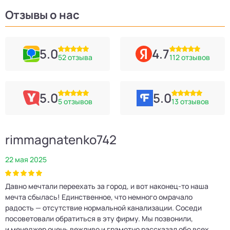
Отзывы о нас
5.0
4.7
52 отзыва
112 отзывов
5.0
5.0
5 отзывов
13 отзывов
rimmagnatenko742
22 мая 2025
2
Давно мечтали переехать за город, и вот наконец‑то наша
Р
мечта сбылась! Единственное, что немного омрачало
п
е
радость — отсутствие нормальной канализации. Соседи
Е
посоветовали обратиться в эту фирму. Мы позвонили,
о
и менеджер очень вежливо и грамотно рассказал обо всех
м