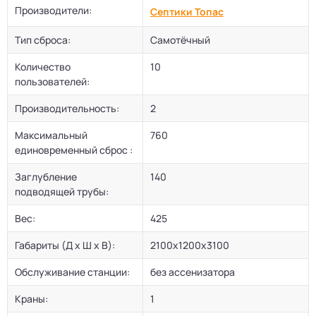
Производители:
Септики Топас
Тип сброса:
Самотёчный
Количество
10
пользователей:
Производительность:
2
Максимальный
760
единовременный сброс :
Заглубление
140
подводящей трубы:
Вес:
425
Габариты (Д х Ш х В):
2100х1200х3100
Обслуживание станции:
без ассенизатора
Краны:
1