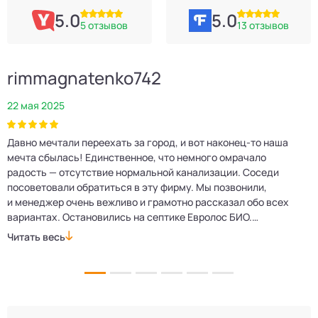
5.0
5.0
5 отзывов
13 отзывов
rimmagnatenko742
22 мая 2025
2
Давно мечтали переехать за город, и вот наконец‑то наша
Р
мечта сбылась! Единственное, что немного омрачало
п
е
радость — отсутствие нормальной канализации. Соседи
Е
посоветовали обратиться в эту фирму. Мы позвонили,
о
и менеджер очень вежливо и грамотно рассказал обо всех
м
вариантах. Остановились на септике Евролос БИО.
п
Монтажники приехали вовремя, установили всё быстро
д
Читать весь
Ч
и аккуратно. Теперь в доме все удобства, нарадоваться
л
не можем!