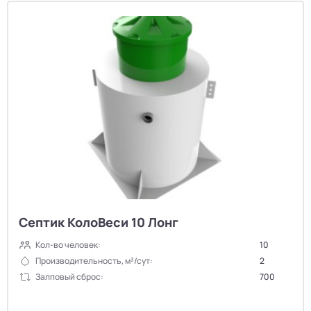
Септик КолоВеси 10 Лонг
Кол-во человек:
10
Производительность, м³/сут:
2
Залповый сброс:
700