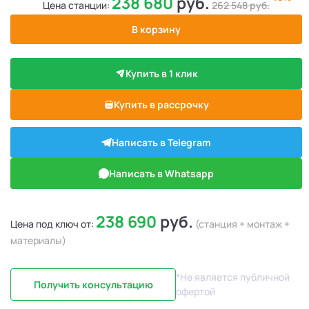
238 680
руб.
Цена станции:
262 548
руб.
В корзину
Купить в 1 клик
Купить в рассрочку
Написать в Telegram
Написать в Whatsapp
238 690
руб.
Цена под ключ от:
(станция + монтаж +
материалы)
*Не является публичной
Получить консультацию
офертой