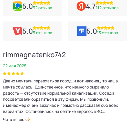
5.0
4.7
52 отзыва
112 отзывов
5.0
5.0
5 отзывов
13 отзывов
rimmagnatenko742
22 мая 2025
2
Давно мечтали переехать за город, и вот наконец‑то наша
Р
мечта сбылась! Единственное, что немного омрачало
п
е
радость — отсутствие нормальной канализации. Соседи
Е
посоветовали обратиться в эту фирму. Мы позвонили,
о
и менеджер очень вежливо и грамотно рассказал обо всех
м
вариантах. Остановились на септике Евролос БИО.
п
Монтажники приехали вовремя, установили всё быстро
д
Читать весь
Ч
и аккуратно. Теперь в доме все удобства, нарадоваться
л
не можем!