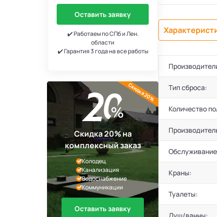
Оставить заявку
Характерист
✔️ Работаем по СПб и Лен.
области
✔️ Гарантия 3 года на все работы
Производител
Скидка 20%
Тип сброса:
Количество по
Производител
Скидка 20% на
комплексный заказ
Обслуживание
Колодец
Канализация
Краны:
Водоснабжение
Коммуникации
Туалеты:
Оставить заявку
Душ/ванны: