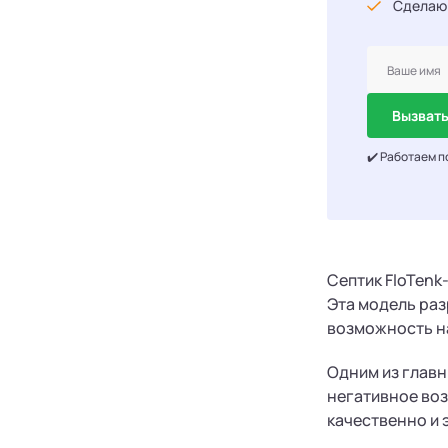
Сделаю
Вызвать
✔️ Работаем п
Септик FloTenk
Эта модель раз
возможность н
Одним из главн
негативное воз
качественно и 