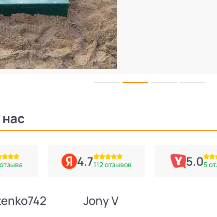
 нас
4.7
5.0
 отзыва
112 отзывов
5 о
tenko742
Jony V