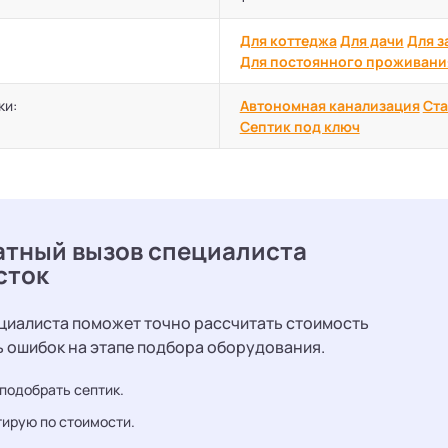
Для коттеджа
Для дачи
Для з
Для постоянного проживани
ки:
Автономная канализация
Ста
Септик под ключ
атный вызов специалиста
сток
циалиста поможет точно рассчитать стоимость
ь ошибок на этапе подбора оборудования.
подобрать септик.
ирую по стоимости.