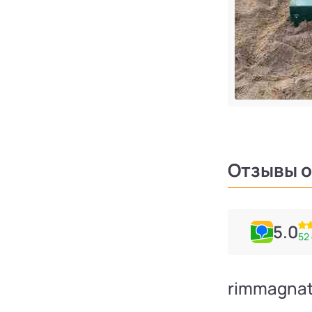
Отзывы о
5.0
52
Ольга Пустовойтова
rimmagna