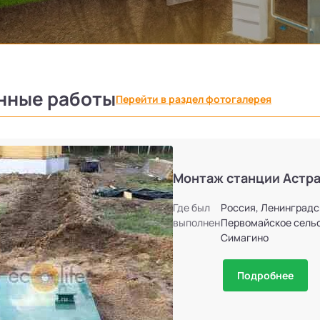
нные работы
Перейти в раздел фотогалерея
Монтаж станции Астра
Где был
Россия, Ленинградс
выполнен
Первомайское сельс
Симагино
Подробнее