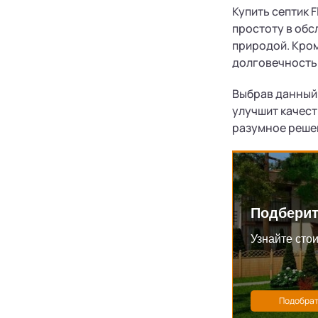
Купить септик 
простоту в обс
природой. Кро
долговечность 
Выбрав данный 
улучшит качест
разумное решен
Подберит
Узнайте стои