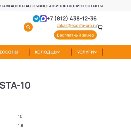
СТАВКА
ОПЛАТА
ОТЗЫВЫ
СТАТЬИ
ПОРТФОЛИО
КОНТАКТЫ
+7 (812) 438-12-36
zakaz@ecolife-pro.ru
Бесплатный замер
КЕССОНЫ
КОЛОДЦЫ
УСЛУГИ
-STA-10
10
1.8