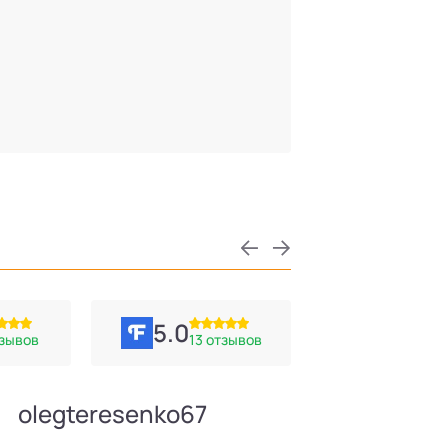
5.0
тзывов
13 отзывов
olegteresenko67
Иван