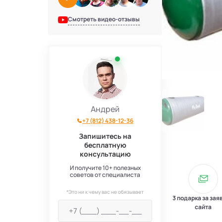
Смотреть видео-отзывы
Андрей
+7 (812) 438-12-36
Запишитесь на
бесплатную
консультацию
И получите 10+ полезных
советов от специалиста
*Это ни к чему вас не обязывает
3 подарка за зая
сайта