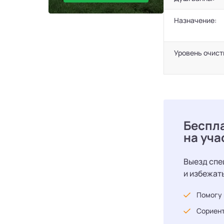
Назначение:
Уровень очист
Беспл
на уча
Выезд спе
и избежат
Помогу 
Сориент