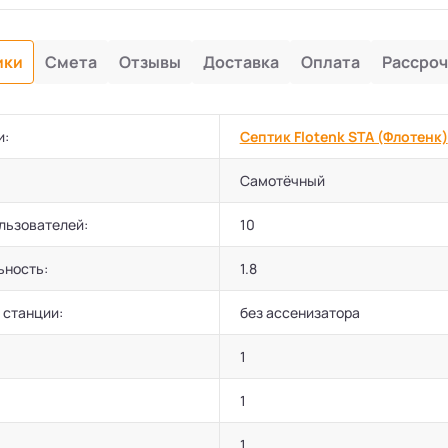
ики
Смета
Отзывы
Доставка
Оплата
Рассроч
и:
Септик Flotenk STA (Флотенк)
Самотёчный
льзователей:
10
ьность:
1.8
 станции:
без ассенизатора
1
1
1