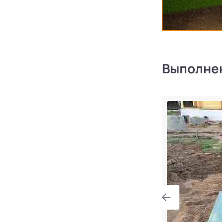
Выполне
ng с высоким уровнем грунтовых
градская область, Всеволожский
вское городское поселение, посёлок
па имени Морозова