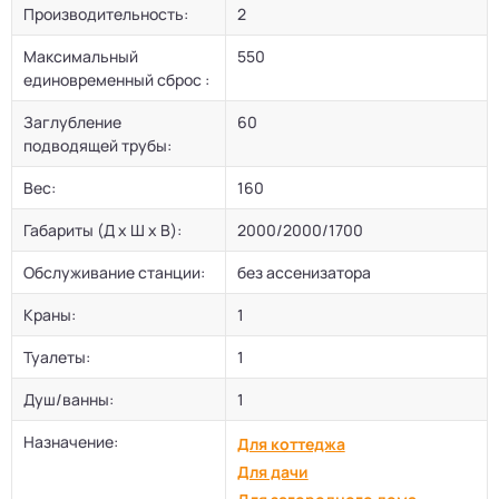
Производительность:
2
Максимальный
550
единовременный сброс :
Заглубление
60
подводящей трубы:
Вес:
160
Габариты (Д х Ш х В):
2000/2000/1700
Обслуживание станции:
без ассенизатора
Краны:
1
Туалеты:
1
Душ/ванны:
1
Назначение:
Для коттеджа
Для дачи