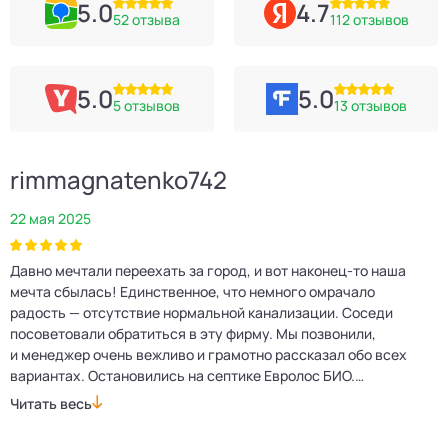
5.0
4.7
52 отзыва
112 отзывов
5.0
5.0
5 отзывов
13 отзывов
rimmagnatenko742
22 мая 2025
2
Давно мечтали переехать за город, и вот наконец‑то наша
Р
мечта сбылась! Единственное, что немного омрачало
п
е
радость — отсутствие нормальной канализации. Соседи
Е
посоветовали обратиться в эту фирму. Мы позвонили,
о
и менеджер очень вежливо и грамотно рассказал обо всех
м
вариантах. Остановились на септике Евролос БИО.
п
Монтажники приехали вовремя, установили всё быстро
д
Читать весь
Ч
и аккуратно. Теперь в доме все удобства, нарадоваться
л
не можем!