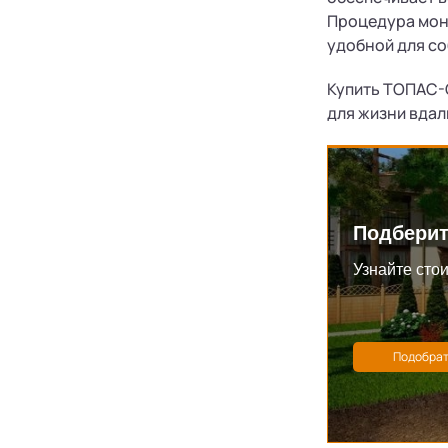
Процедура монт
удобной для с
Купить ТОПАС-С
для жизни вдал
Подберит
Узнайте стои