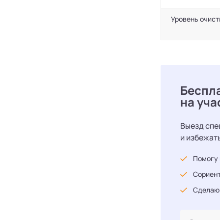
Уровень очист
Беспл
на уча
Выезд спе
и избежат
Помогу 
Сориент
Сделаю