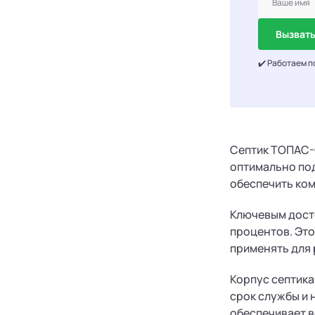
Вызвать
✔️ Работаем п
Септик ТОПАС-С
оптимально по
обеспечить ком
Ключевым досто
процентов. Это
применять для 
Корпус септика
срок службы и 
обеспечивает 