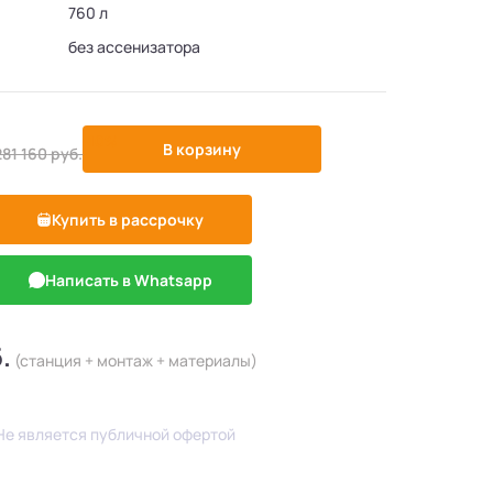
760 л
без ассенизатора
-10%
В корзину
281 160
руб.
Купить в рассрочку
Написать в Whatsapp
.
(станция + монтаж + материалы)
Не является публичной офертой