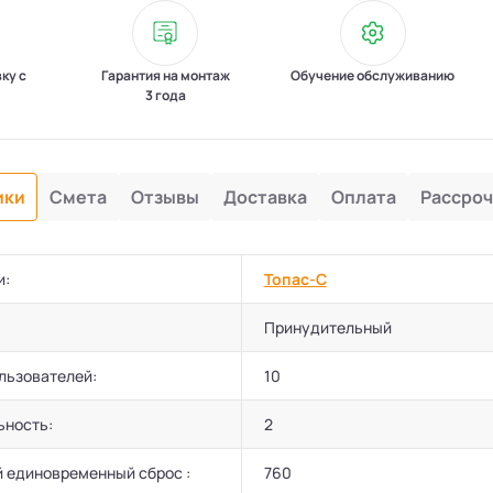
вку с
Гарантия на монтаж
Обучение обслуживанию
3 года
ики
Смета
Отзывы
Доставка
Оплата
Рассроч
и:
Топас-С
Принудительный
льзователей:
10
ьность:
2
 единовременный сброс :
760