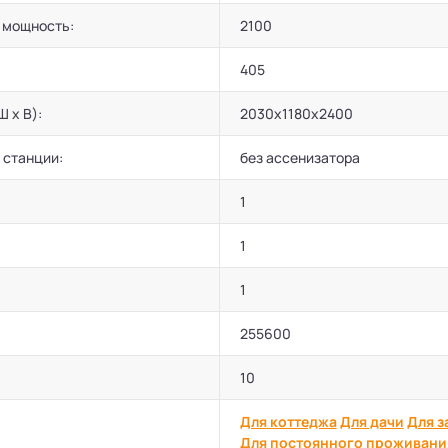
 мощность:
2100
405
Ш х В):
2030x1180x2400
 станции:
без ассенизатора
1
1
1
255600
10
Для коттеджа
Для дачи
Для з
Для постоянного проживани