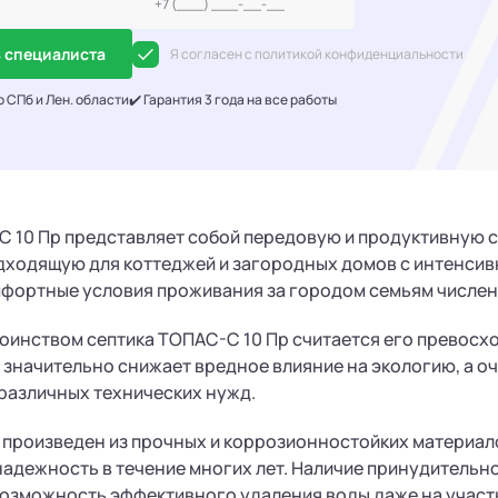
 специалиста
Я согласен с политикой конфиденциальности
о СПб и Лен. области
✔️ Гарантия 3 года на все работы
 10 Пр представляет собой передовую и продуктивную с
дходящую для коттеджей и загородных домов с интенси
фортные условия проживания за городом семьям численн
инством септика ТОПАС-С 10 Пр считается его превосхо
 значительно снижает вредное влияние на экологию, а 
различных технических нужд.
 произведен из прочных и коррозионностойких материал
надежность в течение многих лет. Наличие принудительн
возможность эффективного удаления воды даже на участ