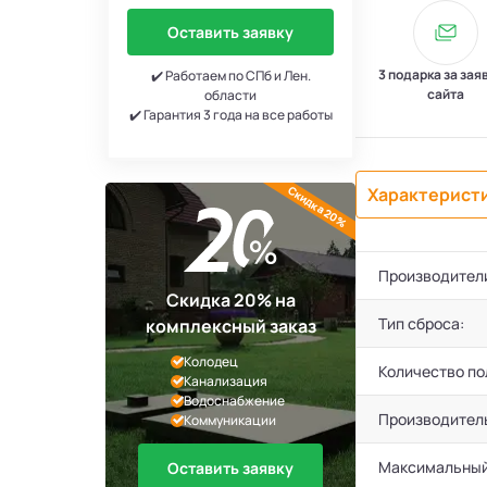
Оставить заявку
3 подарка за зая
✔️ Работаем по СПб и Лен.
сайта
области
✔️ Гарантия 3 года на все работы
Скидка 20%
Характерист
Производител
Скидка 20% на
Тип сброса:
комплексный заказ
Колодец
Количество по
Канализация
Водоснабжение
Производител
Коммуникации
Максимальный
Оставить заявку