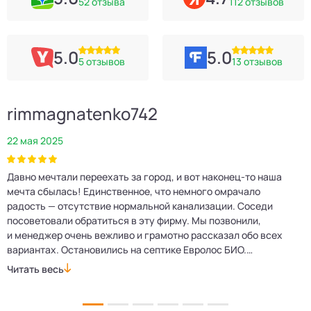
52 отзыва
112 отзывов
5.0
5.0
5 отзывов
13 отзывов
rimmagnatenko742
22 мая 2025
2
Давно мечтали переехать за город, и вот наконец‑то наша
Р
мечта сбылась! Единственное, что немного омрачало
п
е
радость — отсутствие нормальной канализации. Соседи
Е
посоветовали обратиться в эту фирму. Мы позвонили,
о
и менеджер очень вежливо и грамотно рассказал обо всех
м
вариантах. Остановились на септике Евролос БИО.
п
Монтажники приехали вовремя, установили всё быстро
д
Читать весь
Ч
и аккуратно. Теперь в доме все удобства, нарадоваться
л
не можем!