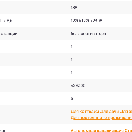
188
Ш х В):
1220/1220/2398
 станции:
без ассенизатора
1
1
1
429305
5
Для коттеджа
Для дачи
Для з
Для постоянного проживани
ки:
Автономная канализация
Ста