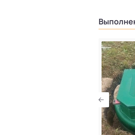
Выполне
тра 8 в поселке Симагино
градская область, Выборгский район,
сельское поселение, поселок