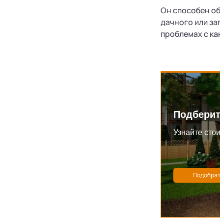
Он способен об
дачного или за
проблемах с ка
Подберит
Узнайте стои