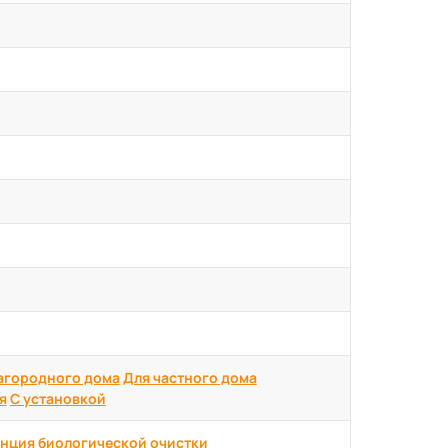
агородного дома
Для частного дома
я
С установкой
нция биологической очистки