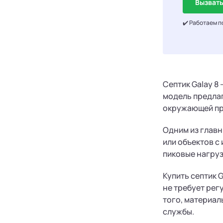
Вызвать
✔️ Работаем п
Септик Galay 8
модель предлаг
окружающей п
Одним из главн
или объектов с
пиковые нагруз
Купить септик 
не требует рег
того, материал
службы.