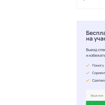
Беспл
на уча
Выезд спе
и избежат
Помогу 
Сориент
Сделаю