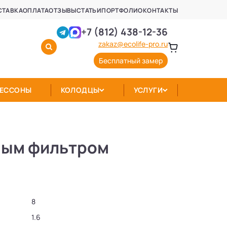
СТАВКА
ОПЛАТА
ОТЗЫВЫ
СТАТЬИ
ПОРТФОЛИО
КОНТАКТЫ
+7 (812) 438-12-36
zakaz@ecolife-pro.ru
Бесплатный замер
КЕССОНЫ
КОЛОДЦЫ
УСЛУГИ
аным фильтром
8
1.6