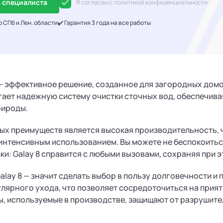
 специалиста
Я согласен с политикой конфиденциальности
о СПб и Лен. области
✔️ Гарантия 3 года на все работы
 — эффективное решение, созданное для загородных домов
ает надежную систему очистки сточных вод, обеспечивая
рироды.
ых преимуществ является высокая производительность, 
 интенсивным использованием. Вы можете не беспокоиться 
ки: Galay 8 справится с любыми вызовами, сохраняя при 
Galay 8 — значит сделать выбор в пользу долговечности и
улярного ухода, что позволяет сосредоточиться на прия
ы, используемые в производстве, защищают от разрушит