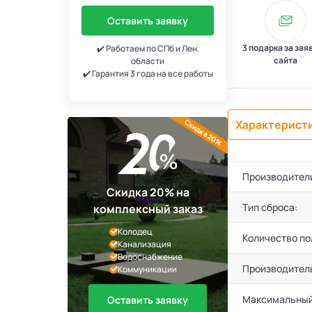
Оставить заявку
3 подарка за зая
✔️ Работаем по СПб и Лен.
сайта
области
✔️ Гарантия 3 года на все работы
Скидка 20%
Характерист
Производител
Скидка 20% на
Тип сброса:
комплексный заказ
Колодец
Количество по
Канализация
Водоснабжение
Производител
Коммуникации
Максимальный
Оставить заявку