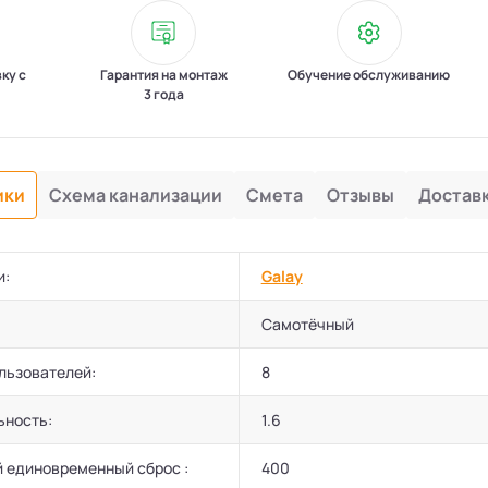
вку с
Гарантия на монтаж
Обучение обслуживанию
3 года
ики
Схема канализации
Смета
Отзывы
Достав
и:
Galay
Самотёчный
льзователей:
8
ьность:
1.6
 единовременный сброс :
400