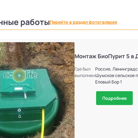
нные работы
Перейти в раздел фотогалерея
Монтаж БиоПурит 5 в 
Где был
Россия, Ленинградс
выполнен
Шумское сельское п
Еловый Бор 1
Подробнее