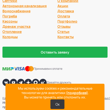
Септики
О компании
Автономная канализация
Акции
Водоснабжение
Доставка
Погреба
Оплата
Кессоны
Портфолио
Дренаж участка
Отзывы
Отопление
Статьи
Колодцы
Контакты
Оставить заявку
Принимаем к оплате
Давайте дружить
Мы используем cookies и рекомендательные
технологии для аналитики
(подробнее)
.
Вы можете принять или отклонить их.
Карта сайта
Политика конфиденциальности
Согласие на обработку данных
Информация не является публичной офертой. Точная стоимость
Ок
проведения работ определяется после выезда специалиста компании.