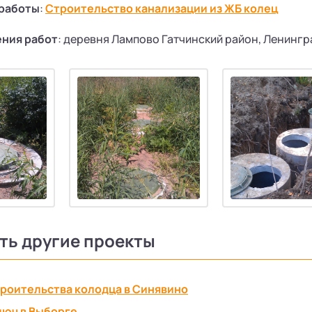
работы
:
Строительство канализации из ЖБ колец
ния работ
: деревня Лампово Гатчинский район, Ленингр
ть другие проекты
роительства колодца в Синявино
люч в Выборге