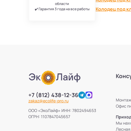
области
Колодец под к
✔️ Гарантия 3 года на все работы
Конс
+7 (812) 438-12-36
Монтажн
zakaz@ecolife-pro.ru
Офис пн
ООО «ЭкоЛайф» ИНН: 7802494653
ОГРН: 1107847045657
Приход
Мы нахо
Лесная