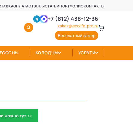
СТАВКА
ОПЛАТА
ОТЗЫВЫ
СТАТЬИ
ПОРТФОЛИО
КОНТАКТЫ
+7 (812) 438-12-36
zakaz@ecolife-pro.ru
Бесплатный замер
КЕССОНЫ
КОЛОДЦЫ
УСЛУГИ
и можно тут >>