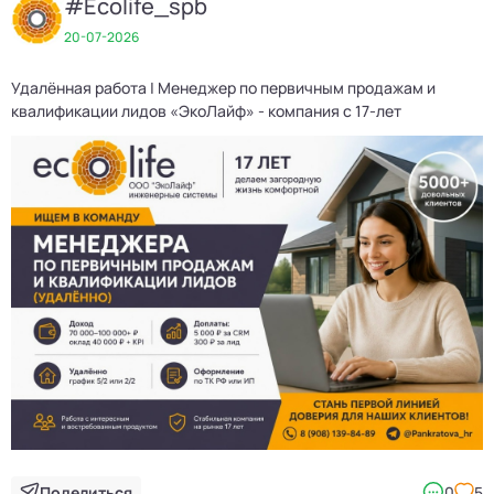
#Ecolife_spb
20-07-2026
Удалённая работа | Менеджер по первичным продажам и
Д
квалификации лидов «ЭкоЛайф» - компания с 17-лет
3
Поделиться
0
5