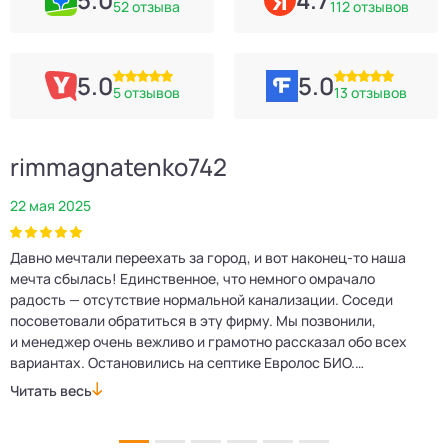
52 отзыва
112 отзывов
5.0
5.0
5 отзывов
13 отзывов
rimmagnatenko742
22 мая 2025
2
Давно мечтали переехать за город, и вот наконец‑то наша
Р
мечта сбылась! Единственное, что немного омрачало
п
е
радость — отсутствие нормальной канализации. Соседи
Е
посоветовали обратиться в эту фирму. Мы позвонили,
о
и менеджер очень вежливо и грамотно рассказал обо всех
м
вариантах. Остановились на септике Евролос БИО.
п
Монтажники приехали вовремя, установили всё быстро
д
Читать весь
Ч
и аккуратно. Теперь в доме все удобства, нарадоваться
л
не можем!