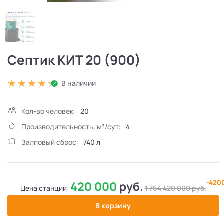
Септик КИТ 20 (900)
В наличии
Кол-во человек:
20
Производительность, м³/сут:
4
Залповый сброс:
740 л
-420
420 000
руб.
Цена станции:
1 764 420 000
руб.
В корзину