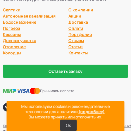
Септики
О компании
Автономная канализация
Акции
Водоснабжение
Доставка
Погреба
Оплата
Кессоны
Портфолио
Дренаж участка
Отзывы
Отопление
Статьи
Колодцы
Контакты
Оставить заявку
Принимаем к оплате
Мы используем cookies и рекомендательные
Давайте дружить
технологии для аналитики
(подробнее)
.
Вы можете принять или отклонить их.
Ок
Карта сайта
Политика конфиденциальности
Согласие на обработку данных