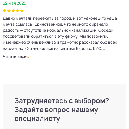
22 мая 2025
2
Давно мечтали переехать за город, и вот наконец‑то наша
Р
мечта сбылась! Единственное, что немного омрачало
п
е
радость — отсутствие нормальной канализации. Соседи
Е
посоветовали обратиться в эту фирму. Мы позвонили,
о
и менеджер очень вежливо и грамотно рассказал обо всех
м
вариантах. Остановились на септике Евролос БИО.
п
Монтажники приехали вовремя, установили всё быстро
д
Читать весь
Ч
и аккуратно. Теперь в доме все удобства, нарадоваться
л
не можем!
Затрудняетесь с выбором?
Задайте вопрос нашему
специалисту