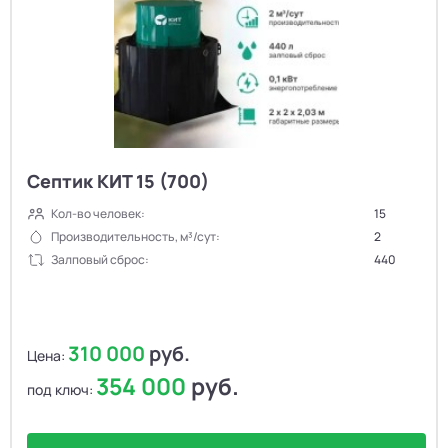
Септик КИТ 15 (700)
Кол-во человек:
15
Производительность, м³/сут:
2
Залповый сброс:
440
310 000
руб.
Цена:
354 000
руб.
под ключ: