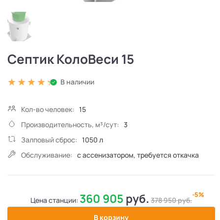
Септик КолоВеси 15
В наличии
Кол-во человек:
15
Производительность, м³/сут:
3
Залповый сброс:
1050 л
Обслуживание:
с ассенизатором, требуется откачка
-5%
360 905
руб.
Цена станции:
378 950
руб.
В корзину