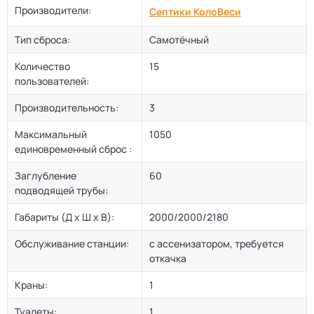
Производители:
Септики КолоВеси
Тип сброса:
Самотёчный
Количество
15
пользователей:
Производительность:
3
Максимальный
1050
единовременный сброс :
Заглубление
60
подводящей трубы:
Габариты (Д х Ш х В):
2000/2000/2180
Обслуживание станции:
с ассенизатором, требуется
откачка
Краны:
1
Туалеты:
1