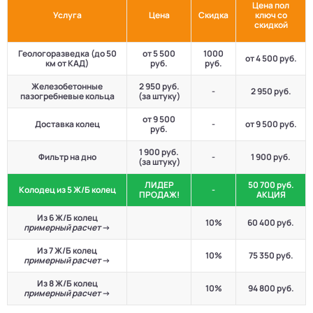
Цена пол
Услуга
Цена
Скидка
ключ со
скидкой
Геологоразведка (до 50
от 5 500
1000
от 4 500 руб.
км от КАД)
руб.
руб.
Железобетонные
2 950 руб.
-
2 950 руб.
пазогребневые кольца
(за штуку)
от 9 500
Доставка колец
-
от 9 500 руб.
руб.
1 900 руб.
Фильтр на дно
-
1 900 руб.
(за штуку)
ЛИДЕР
50 700 руб.
Колодец из 5 Ж/Б колец
-
ПРОДАЖ!
АКЦИЯ
Из 6 Ж/Б колец
10%
60 400 руб.
примерный расчет
->
Из 7 Ж/Б колец
10%
75 350 руб.
примерный расчет
->
Из 8 Ж/Б колец
10%
94 800 руб.
примерный расчет
->