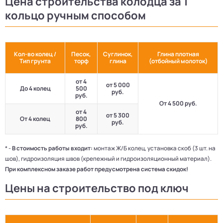
Цена строительства колодца за 1
кольцо ручным способом
Кол-во колец /
Песок,
Суглинок,
Глина плотная
Тип грунта
торф
глина
(отбойный молоток)
от 4
от 5 000
До 4 колец
500
руб.
руб.
От 4 500 руб.
от 4
от 5 300
От 4 колец
800
руб.
руб.
* -
В стоимость работы входит:
монтаж Ж/Б колец, установка скоб (3 шт. на
шов), гидроизоляция швов (крепежный и гидроизоляционный материал).
При комплексном заказе работ предусмотрена система скидок!
Цены на строительство под ключ