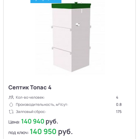
Септик Топас 4
Кол-во человек:
4
Производительность, м³/сут:
0.8
Залповый сброс:
175
140 940
руб.
Цена:
140 950
руб.
под ключ: