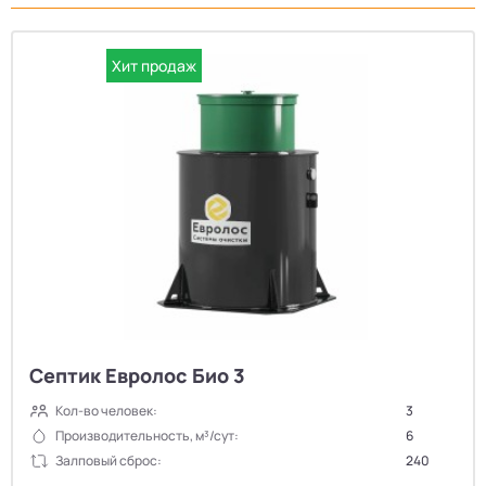
Хит продаж
Септик Евролос Био 3
Кол-во человек:
3
Производительность, м³/сут:
6
Залповый сброс:
240