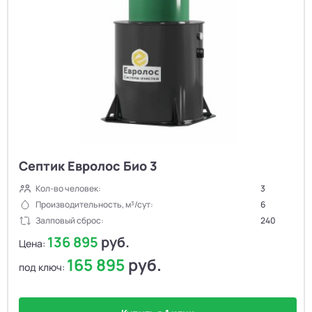
Септик Евролос Био 3
Кол-во человек:
3
Производительность, м³/сут:
6
Залповый сброс:
240
136 895
руб.
Цена:
165 895
руб.
под ключ: