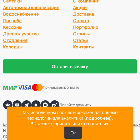
Септики
О компании
Автономная канализация
Акции
Водоснабжение
Доставка
Погреба
Оплата
Кессоны
Портфолио
Дренаж участка
Отзывы
Отопление
Статьи
Колодцы
Контакты
Оставить заявку
Принимаем к оплате
Давайте дружить
Мы используем cookies и рекомендательные
технологии для аналитики
(подробнее)
.
Вы можете принять или отклонить их.
Карта сайта
Политика конфиденциальности
Согласие на обработку данных
Информация не является публичной офертой. Точная стоимость
Ок
проведения работ определяется после выезда специалиста компании.