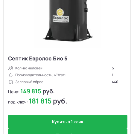
Септик Евролос Био 5
Кол-во человек:
5
Производительность, м³/сут:
1
Залповый сброс:
440
149 815
руб.
Цена:
181 815
руб.
под ключ:
Купить в 1 клик