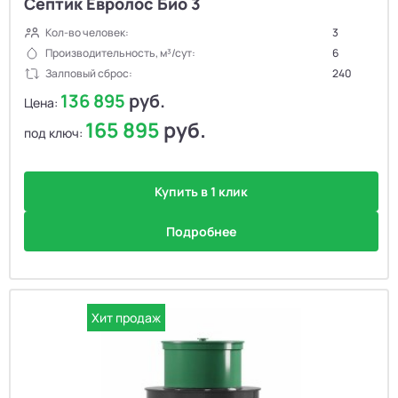
Септик Евролос Био 3
Кол-во человек:
3
Производительность, м³/сут:
6
Залповый сброс:
240
136 895
руб.
Цена:
165 895
руб.
под ключ:
Купить в 1 клик
Подробнее
Хит продаж