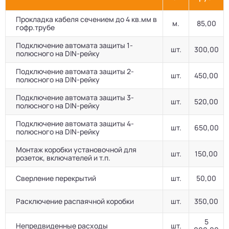
Прокладка кабеля сечением до 4 кв.мм в
м.
85,00
гофр.трубе
Подключение автомата защиты 1-
шт.
300,00
полюсного на DIN-рейку
Подключение автомата защиты 2-
шт.
450,00
полюсного на DIN-рейку
Подключение автомата защиты 3-
шт.
520,00
полюсного на DIN-рейку
Подключение автомата защиты 4-
шт.
650,00
полюсного на DIN-рейку
Монтаж коробки установочной для
шт.
150,00
розеток, включателей и т.п.
Сверление перекрытий
шт.
50,00
Расключение распаячной коробки
шт.
350,00
5
Непредвиденные расходы
шт.