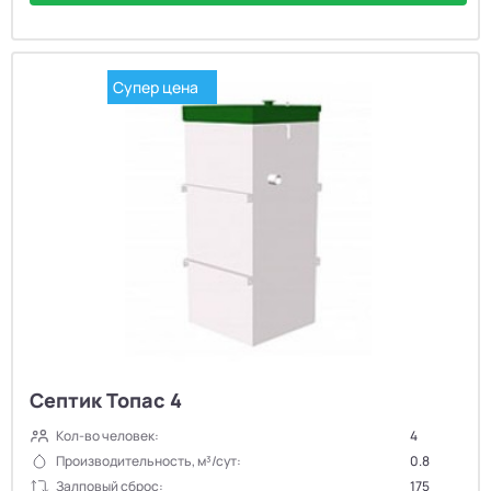
Супер цена
Септик Топас 4
Кол-во человек:
4
Производительность, м³/сут:
0.8
Залповый сброс:
175