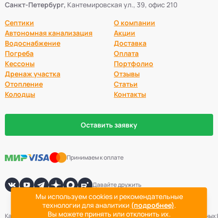
Санкт-Петербург,
Кантемировская ул., 39, офис 210
Септики
О компании
Автономная канализация
Акции
Водоснабжение
Доставка
Погреба
Оплата
Кессоны
Портфолио
Дренаж участка
Отзывы
Отопление
Статьи
Колодцы
Контакты
Оставить заявку
Принимаем к оплате
Давайте дружить
Мы используем cookies и рекомендательные
технологии для аналитики
(подробнее)
.
Вы можете принять или отклонить их.
Карта сайта
Политика конфиденциальности
Согласие на обработку данных