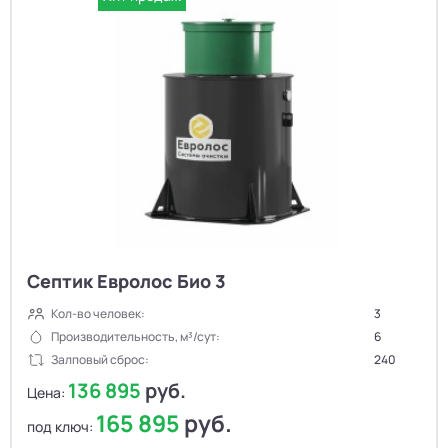
Септик Евролос Био 3
Кол-во человек:
3
Производительность, м³/сут:
6
Залповый сброс:
240
136 895
руб.
Цена:
165 895
руб.
под ключ: