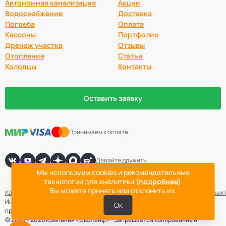
Автономная канализация
Акции
Водоснабжение
Доставка
Погреба
Оплата
Кессоны
Портфолио
Дренаж участка
Отзывы
Отопление
Статьи
Колодцы
Контакты
Оставить заявку
Принимаем к оплате
Давайте дружить
Мы используем cookies и рекомендательные
технологии для аналитики
(подробнее)
.
Вы можете принять или отклонить их.
Карта сайта
Политика конфиденциальности
Согласие на обработку данных
Информация не является публичной офертой. Точная стоимость
Ок
проведения работ определяется после выезда специалиста компании.
© 2007 - 2026 Компания «ЭкоЛайф» - Запрещается копирование и