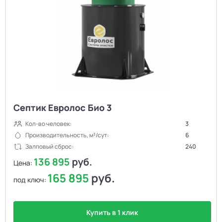
Септик Евролос Био 3
Кол-во человек:
3
Производительность, м³/сут:
6
Залповый сброс:
240
136 895
руб.
Цена:
165 895
руб.
под ключ:
Купить в 1 клик