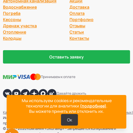
Автономная канализация
Акции
Водоснабжение
Доставка
Погреба
Оплата
Кессоны
Портфолио
Дренаж участка
Отзывы
Отопление
Статьи
Колодцы
Контакты
Оставить заявку
Принимаем к оплате
Давайте дружить
Мы используем cookies и рекомендательные
технологии для аналитики
(подробнее)
.
Вы можете принять или отклонить их.
Карта сайта
Политика конфиденциальности
Согласие на обработку данных
Информация не является публичной офертой. Точная стоимость
Ок
проведения работ определяется после выезда специалиста компании.
© 2007 - 2026 Компания «ЭкоЛайф» - Запрещается копирование и