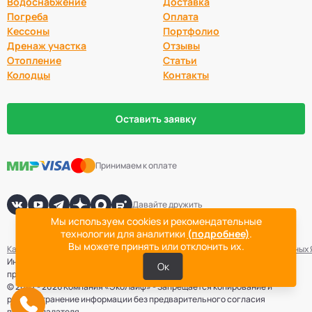
Водоснабжение
Доставка
Погреба
Оплата
Кессоны
Портфолио
Дренаж участка
Отзывы
Отопление
Статьи
Колодцы
Контакты
Оставить заявку
Принимаем к оплате
Давайте дружить
Мы используем cookies и рекомендательные
технологии для аналитики
(подробнее)
.
Вы можете принять или отклонить их.
Карта сайта
Политика конфиденциальности
Согласие на обработку данных
Информация не является публичной офертой. Точная стоимость
Ок
проведения работ определяется после выезда специалиста компании.
© 2007 - 2026 Компания «ЭкоЛайф» - Запрещается копирование и
распространение информации без предварительного согласия
правообладателя.