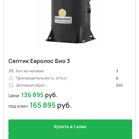
Септик Евролос Био 3
Кол-во человек:
3
Производительность, м³/сут:
6
Залповый сброс:
240
136 895
руб.
Цена:
165 895
руб.
под ключ:
Купить в 1 клик