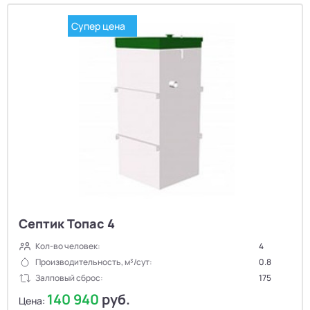
Супер цена
Септик Топас 4
Кол-во человек:
4
Производительность, м³/сут:
0.8
Залповый сброс:
175
140 940
руб.
Цена: