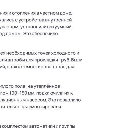
ия и отопления в частном доме,
чались с устройства внутренней
 уклоном, установили вакуумный
под домом. Это обеспечило
сех необходимых точек холодного и
али штробы для прокладки труб. Были
ий, а также смонтирован трап для
плого пола: на утеплённое
гом 100–150 мм, подключили их к
уляционным насосом. Это позволило
лнительно мы смонтировали
 комплектом автоматики и группы