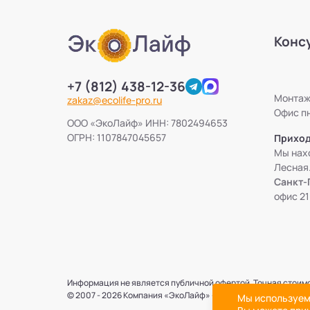
Конс
+7 (812) 438-12-36
Монтажн
zakaz@ecolife-pro.ru
Офис пн
ООО «ЭкоЛайф» ИНН: 7802494653
ОГРН: 1107847045657
Приход
Мы нахо
Лесная
Санкт-
офис 21
Информация не является публичной офертой. Точная стоим
© 2007 - 2026 Компания «ЭкоЛайф» - Запрещается копиров
Мы используем