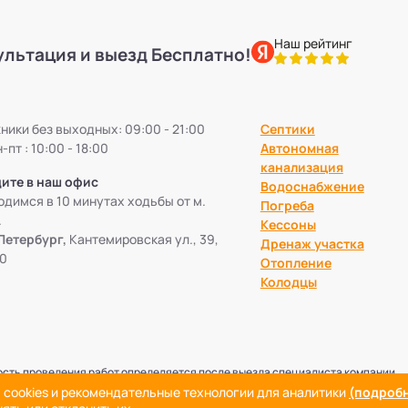
Наш рейтинг
ультация и выезд Бесплатно!
ики без выходных: 09:00 - 21:00
Септики
-пт : 10:00 - 18:00
Автономная
канализация
ите в наш офис
Водоснабжение
димся в 10 минутах ходьбы от м.
Погреба
.
Кессоны
Петербург,
Кантемировская ул., 39,
Дренаж участка
0
Отопление
Колодцы
ость проведения работ определяется после выезда специалиста компании.
ание и распространение информации без предварительного согласия правоо
 cookies и рекомендательные технологии для аналитики
(подробн