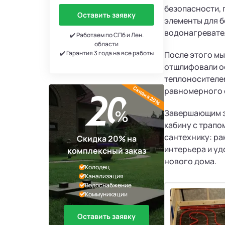
безопасности,
Оставить заявку
элементы для 
водонагревател
✔️ Работаем по СПб и Лен.
области
✔️ Гарантия 3 года на все работы
После этого мы
отшлифовали ос
теплоносителе
Скидка 20%
равномерного о
Завершающим э
кабину с трапо
сантехнику: ра
Скидка 20% на
интерьера и уд
комплексный заказ
нового дома.
Колодец
Канализация
Водоснабжение
Коммуникации
Оставить заявку