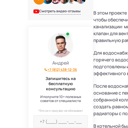
Смотреть видео-отзывы
В этом проекте
чтобы обеспечи
канализации: м
клапан для вен
правильную ра
Для водоснабже
горячего водос
Андрей
подготовлены и
+7 (812) 438-12-36
эффективного 
Запишитесь на
бесплатную
После водоснаб
консультацию
основание с пе
И получите 10+ полезных
собранной кол
советов от специалиста
создать равно
*Это ни к чему вас не обязывает
радиаторы с по
В котельной бы