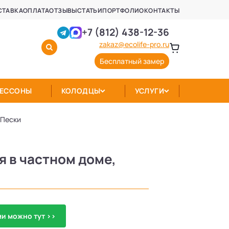
СТАВКА
ОПЛАТА
ОТЗЫВЫ
СТАТЬИ
ПОРТФОЛИО
КОНТАКТЫ
+7 (812) 438-12-36
zakaz@ecolife-pro.ru
Бесплатный замер
КЕССОНЫ
КОЛОДЦЫ
УСЛУГИ
 Пески
 в частном доме,
и можно тут >>