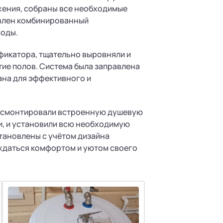
жения, собраны все необходимые
овлен комбинированный
воды.
фикатора, тщательно выровняли и
ие полов. Система была заправлена
ана для эффективного и
ы смонтировали встроенную душевую
и, и установили всю необходимую
становлены с учётом дизайна
аждаться комфортом и уютом своего