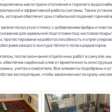
 подключены магистрали отопления и горячего водоснаб
безопасной и эффективной работы системы. Также устан
ь, который обеспечит дом стабильной подачей горячей 
 залили полусухую стяжку с добавлением фибры и пласти
нование для идеальной подготовки под чистовое покрыт
м, протестирована на работоспособность и отрегулиров
богрева каждого контура тёплого пола и радиаторов.
тапом, после окончания отделочных работ в санузле, м
м, обеспечив надёжный слив и герметичность конструкци
ковину, унитаз и смесители. Все элементы подобраны и у
обства эксплуатации, чтобы заказчики могли сразу насл