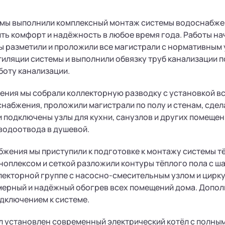
 мы выполнили комплексный монтаж системы водоснабжен
ть комфорт и надёжность в любое время года. Работы на
ы разметили и проложили все магистрали с нормативным
тиляции системы и выполнили обвязку труб канализации 
боту канализации.
ния мы собрали коллекторную разводку с установкой в
набжения, проложили магистрали по полу и стенам, сдел
 подключены узлы для кухни, санузлов и других помещен
водоотвода в душевой.
жения мы приступили к подготовке к монтажу системы тё
ноплексом и сеткой разложили контуры тёплого пола с ша
лекторной группе с насосно-смесительным узлом и цирк
мерный и надёжный обогрев всех помещений дома. Допо
дключением к системе.
л установлен современный электрический котёл с полным