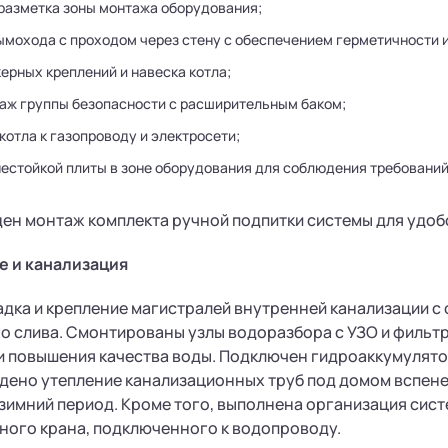
 разметка зоны монтажа оборудования;
ымохода с проходом через стену с обеспечением герметичности 
ерных креплений и навеска котла;
таж группы безопасности с расширительным баком;
отла к газопроводу и электросети;
нестойкой плиты в зоне оборудования для соблюдения требований
ен монтаж комплекта ручной подпитки системы для удоб
 и канализация
дка и крепление магистралей внутренней канализации с
о слива. Смонтированы узлы водоразбора с УЗО и фильтр
 повышения качества воды. Подключен гидроаккумулятор
едено утепление канализационных труб под домом вспен
зимний период. Кроме того, выполнена организация сис
ного крана, подключенного к водопроводу.