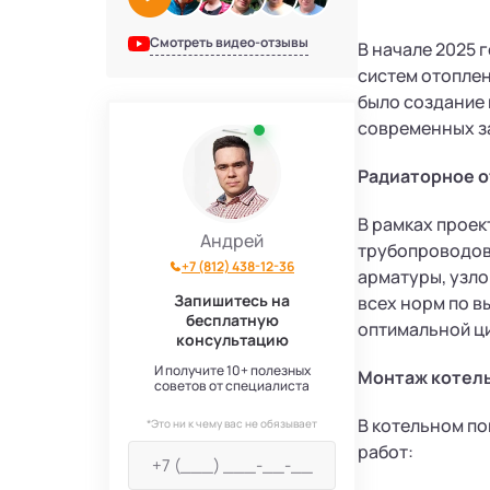
Смотреть видео-отзывы
В начале 2025 
систем отоплен
было создание
современных з
Радиаторное 
В рамках проек
Андрей
трубопроводов 
+7 (812) 438-12-36
арматуры, узл
Запишитесь на
всех норм по в
бесплатную
оптимальной ц
консультацию
И получите 10+ полезных
Монтаж котел
советов от специалиста
В котельном п
*Это ни к чему вас не обязывает
работ: