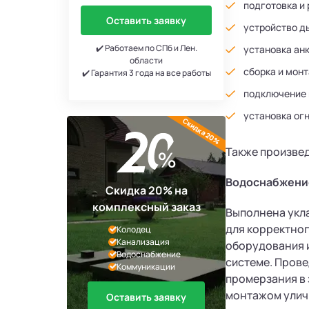
подготовка и
Оставить заявку
устройство д
✔️ Работаем по СПб и Лен.
установка анк
области
сборка и мон
✔️ Гарантия 3 года на все работы
подключение к
установка ог
Скидка 20%
Также произвед
Водоснабжение
Скидка 20% на
комплексный заказ
Выполнена укла
для корректног
Колодец
Канализация
оборудования и
Водоснабжение
системе. Пров
Коммуникации
промерзания в 
монтажом улич
Оставить заявку