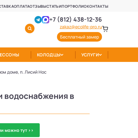
СТАВКА
ОПЛАТА
ОТЗЫВЫ
СТАТЬИ
ПОРТФОЛИО
КОНТАКТЫ
+7 (812) 438-12-36
zakaz@ecolife-pro.ru
Бесплатный замер
КЕССОНЫ
КОЛОДЦЫ
УСЛУГИ
ом доме, п. Лисий Нос
и водоснабжения в
и можно тут >>