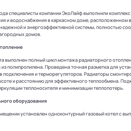
года специалисты компании ЭкоЛайф выполнили комплекс
ия и водоснабжения в каркасном доме, расположенном в
 надежной и энергоэффективной системы, полностью со
агородных домов.
отопление
та выполнен полный цикл монтажа радиаторного отопле
из полипропилена. Проведена точная разметка для уста
ов подключения и терморегуляторов. Радиаторы смонти
ысоте и расстоянию для эффективного теплообмена. Под
иркуляции теплоносителя и минимизации теплопотерь.
ьного оборудования
омещении установлен одноконтурный газовый котел с вы