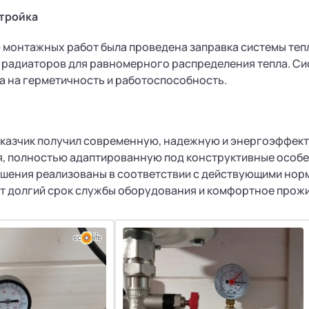
тройка
 монтажных работ была проведена заправка системы те
 радиаторов для равномерного распределения тепла. С
а на герметичность и работоспособность.
аказчик получил современную, надежную и энергоэффект
, полностью адаптированную под конструктивные особе
шения реализованы в соответствии с действующими норм
т долгий срок службы оборудования и комфортное прож