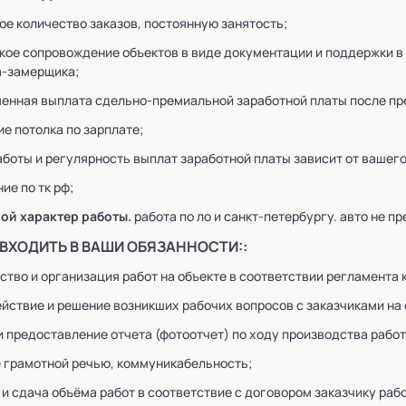
ое количество заказов, постоянную занятость;
кое сопровождение объектов в виде документации и поддержки в 
-замерщика;
енная выплата сдельно-премиальной заработной платы после пр
ие потолка по зарплате;
аботы и регулярность выплат заработной платы зависит от вашег
ие по тк рф;
ой характер работы.
работа по ло и санкт-петербургу. авто не п
 ВХОДИТЬ В ВАШИ ОБЯЗАННОСТИ::
ство и организация работ на объекте в соответствии регламента 
йствие и решение возникших рабочих вопросов с заказчиками на 
и предоставление отчета (фотоотчет) по ходу производства работ
 грамотной речью, коммуникабельность;
 и сдача объёма работ в соответствие с договором заказчику рабо