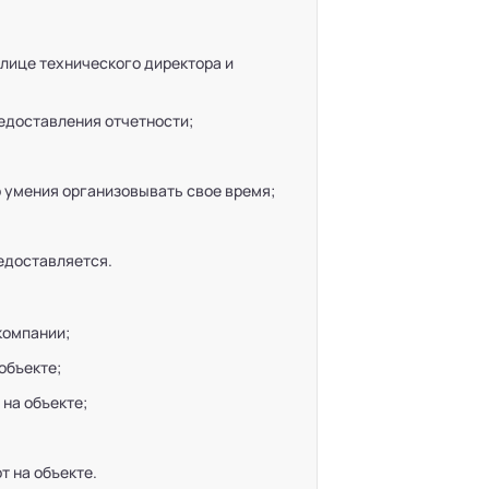
лице технического директора и
едоставления отчетности;
о умения организовывать свое время;
редоставляется.
компании;
объекте;
 на объекте;
т на объекте.