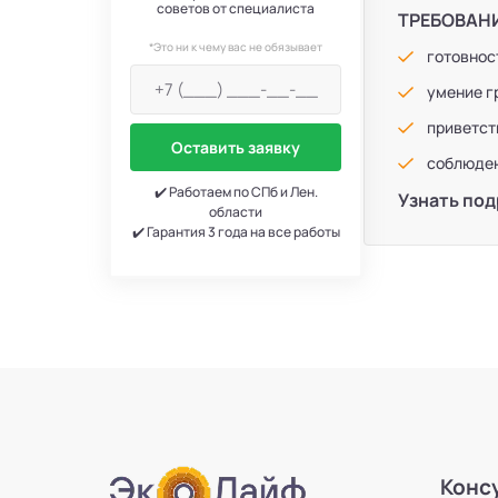
советов от специалиста
ТРЕБОВАН
*Это ни к чему вас не обязывает
готовнос
умение г
приветст
Оставить заявку
соблюден
✔️ Работаем по СПб и Лен.
Узнать под
области
✔️ Гарантия 3 года на все работы
Конс