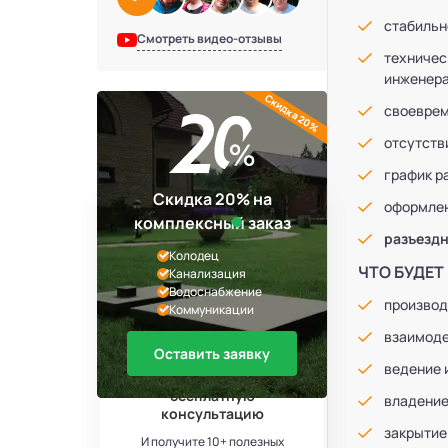
стабильн
Смотреть видео-отзывы
техничес
инженера
Скидка 20%
своеврем
отсутств
график р
Скидка 20% на
оформлен
комплексный заказ
разъездн
Колодец
ЧТО БУДЕТ
Канализация
Водоснабжение
производ
Коммуникации
Андрей
взаимоде
+7 (812) 438-12-36
Оставить заявку
ведение 
Запишитесь на
бесплатную
владение
консультацию
закрытие
И получите 10+ полезных