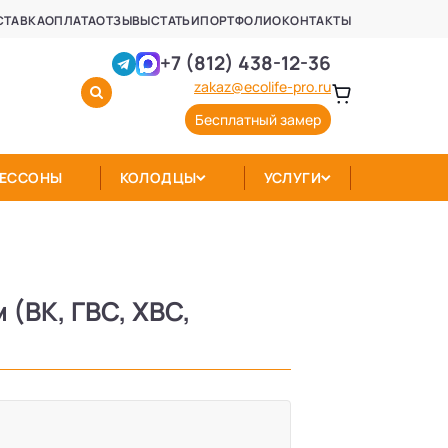
СТАВКА
ОПЛАТА
ОТЗЫВЫ
СТАТЬИ
ПОРТФОЛИО
КОНТАКТЫ
+7 (812) 438-12-36
zakaz@ecolife-pro.ru
Бесплатный замер
КЕССОНЫ
КОЛОДЦЫ
УСЛУГИ
(ВК, ГВС, ХВС,