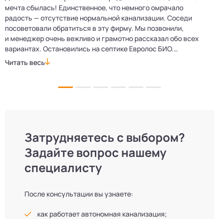
мечта сбылась! Единственное, что немного омрачало
п
е
радость — отсутствие нормальной канализации. Соседи
Е
посоветовали обратиться в эту фирму. Мы позвонили,
о
и менеджер очень вежливо и грамотно рассказал обо всех
м
вариантах. Остановились на септике Евролос БИО.
п
Монтажники приехали вовремя, установили всё быстро
д
Читать весь
Ч
и аккуратно. Теперь в доме все удобства, нарадоваться
л
не можем!
Затрудняетесь с выбором?
Задайте вопрос нашему
специалисту
После консультации вы узнаете:
как работает автономная канализация;