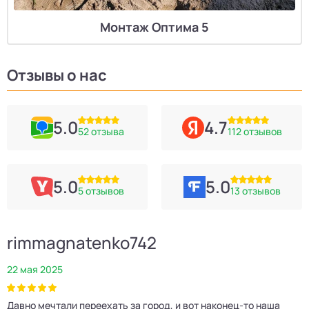
Монтаж Оптима 5
Отзывы о нас
5.0
4.7
52 отзыва
112 отзывов
5.0
5.0
5 отзывов
13 отзывов
rimmagnatenko742
22 мая 2025
2
Давно мечтали переехать за город, и вот наконец‑то наша
Р