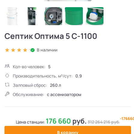
Септик Оптима 5 С-1100
В наличии
Кол-во человек:
5
Производительность, м³/сут:
0.9
Залповый сброс:
260 л
Обслуживание:
с ассенизатором
-17666
176 660
руб.
Цена станции:
312 264 216
руб.
В корзину