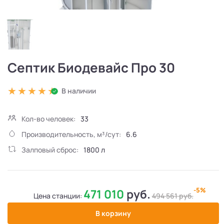
Септик Биодевайс Про 30
В наличии
Кол-во человек:
33
Производительность, м³/сут:
6.6
Залповый сброс:
1800 л
-5%
471 010
руб.
Цена станции:
494 561
руб.
В корзину