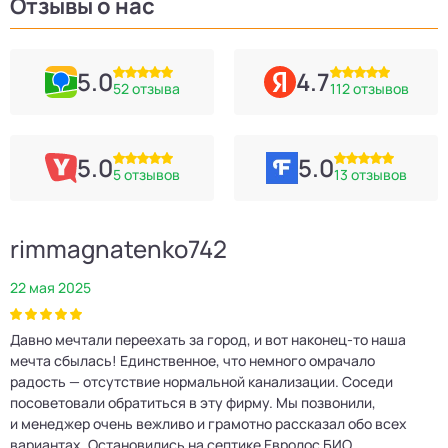
Отзывы о нас
5.0
4.7
52 отзыва
112 отзывов
5.0
5.0
5 отзывов
13 отзывов
rimmagnatenko742
22 мая 2025
2
Давно мечтали переехать за город, и вот наконец‑то наша
Р
мечта сбылась! Единственное, что немного омрачало
п
е
радость — отсутствие нормальной канализации. Соседи
Е
посоветовали обратиться в эту фирму. Мы позвонили,
о
и менеджер очень вежливо и грамотно рассказал обо всех
м
вариантах. Остановились на септике Евролос БИО.
п