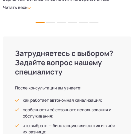
Монтажники приехали вовремя, установили всё быстро
д
Читать весь
Ч
и аккуратно. Теперь в доме все удобства, нарадоваться
л
не можем!
Затрудняетесь с выбором?
Задайте вопрос нашему
специалисту
После консультации вы узнаете:
как работает автономная канализация;
особенности её сезонного использования и
обслуживания;
что выбрать — биостанцию или септик и в чём
их разница;