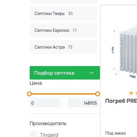
Септики Тверь
35
Септики Евролос
17
Септики Астра
73
Септик Евробион
60
Подбор септика
Септики КИТ
44
Цена
Септики Итал
16
Погреб PRE
Септики Bunker
2
Производитель
Септики Атлос
10
Под заказ
Tingard