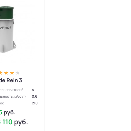
de Rein 3
ользователей:
4
ьность, м³/сут:
0.6
ос:
210
05
руб.
8 110
руб.