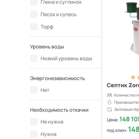
Глина и суглинок
Септики Flotenk STA
13
Песок и супесь
Септики БиоДевaйс
39
Торф
Септики Топас-С
34
Уровень воды
Септики Оптима
30
Низкий уровень воды
Септики БиоДека
28
Энергонезависимость
Септик Zor
Септики Генезис
14
Нет
Количество п
Производител
Необходимость откачки
Залповый сбр
148 1
Цена:
Не нужна
14
под ключ:
Нужна