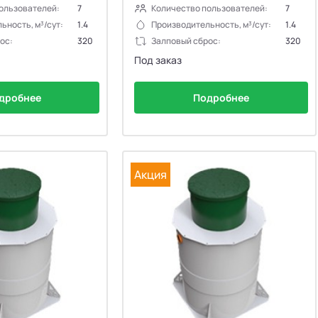
ользователей:
7
Количество пользователей:
7
ьность, м³/сут:
1.4
Производительность, м³/сут:
1.4
ос:
320
Залповый сброс:
320
Под заказ
дробнее
Подробнее
Акция