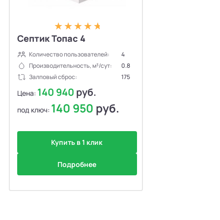
Септик Топас 4
Количество пользователей:
4
Производительность, м³/сут:
0.8
Залповый сброс:
175
140 940
руб.
Цена:
140 950
руб.
под ключ:
Купить в 1 клик
Подробнее