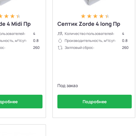
e 4 Midi Пр
Септик Zorde 4 long Пр
ользователей:
4
Количество пользователей:
4
ьность, м³/сут:
0.8
Производительность, м³/сут:
0.8
ос:
260
Залповый сброс:
260
Под заказ
дробнее
Подробнее