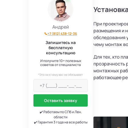
Установк
При проектиров
Андрей
размещения и н
+7 (812) 438-12-36
обследования у
Запишитесь на
чему монтаж во
бесплатную
консультацию
Для тех, кто п
И получите 10+ полезных
прозрачность р
советов от специалиста
монтажных рабо
*Это ни к чему вас не обязывает
работающее ре
Оставить заявку
✔️ Работаем по СПб и Лен.
области
✔️ Гарантия 3 года на все работы