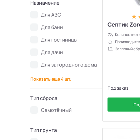
Назначение
Септики Ново Эко
4
Для АЗС
Септики Uni-Sep
10
Септик Zord
Для бани
Количество п
Для гостиницы
Септики Термит
5
Производител
Залповый сбр
Для дачи
Септики VODANOFF
9
Для загородного дома
Септики Волгарь
14
Показать еще 4 шт.
Под заказ
Септики Далос
6
Тип сброса
По
Септики КиБез
4
Самотёчный
Септики БиоПурит
5
Тип грунта