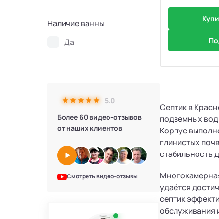
Купи
Наличие ванны
По
Да
5.0
Септик в Красн
Более 60 видео-отзывов
подземных вод 
от наших клиентов
Корпус выполне
глинистых почв
стабильность д
Многокамерная
Смотреть видео-отзывы
удаётся достич
септик эффекти
обслуживания и