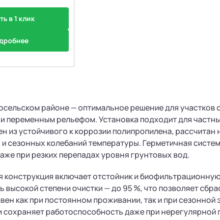
ть в 1 клик
дробнее
осельском районе — оптимальное решение для участков
и переменным рельефом. Установка подходит для частны
н из устойчивого к коррозии полипропилена, рассчитан 
 и сезонных колебаний температуры. Герметичная систем
аже при резких перепадах уровня грунтовых вод.
 конструкция включает отстойник и биофильтрационную 
ь высокой степени очистки — до 95 %, что позволяет сбра
вен как при постоянном проживании, так и при сезонной 
 сохраняет работоспособность даже при нерегулярной 