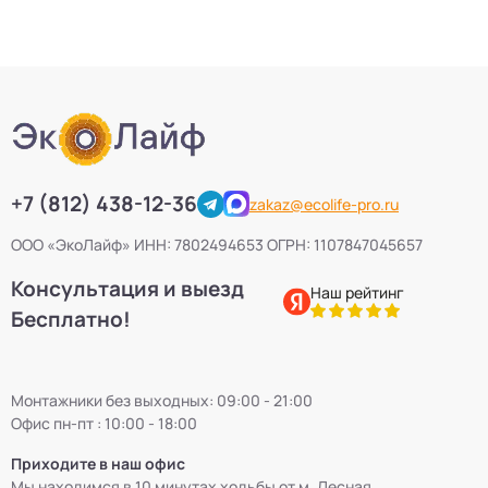
Септики VODANOFF
9
Септики Волгарь
14
Септики Далос
6
+7 (812) 438-12-36
zakaz@ecolife-pro.ru
Септики КиБез
4
ООО «ЭкоЛайф» ИНН: 7802494653 ОГРН: 1107847045657
Консультация и выезд
Септики БиоПурит
5
Наш рейтинг
Бесплатно!
Септики Flotenk STA
13
Монтажники без выходных: 09:00 - 21:00
Септики БиоДевaйс
39
Офис пн-пт : 10:00 - 18:00
Приходите в наш офис
Септики Топас-С
34
Мы находимся в 10 минутах ходьбы от м. Лесная.