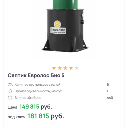
Септик Евролос Био 5
Количество пользователей:
5
Производительность, м³/сут:
1
Залповый сброс:
440
149 815
руб.
Цена:
181 815
руб.
под ключ: