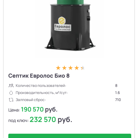
Септик Евролос Био 8
Количество пользователей:
8
Производительность, м³/сут:
1.6
Залповый сброс:
710
190 570
руб.
Цена:
232 570
руб.
под ключ: