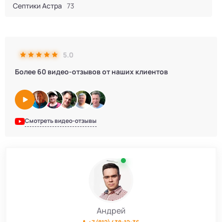
Септики Астра
73
Септик Евробион
60
5.0
Септики КИТ
44
Более 60 видео-отзывов от наших клиентов
Септики Итал
16
Септики Bunker
2
Смотреть видео-отзывы
Септики Атлос
10
Септики Топаэро
30
Септики АКС
10
Андрей