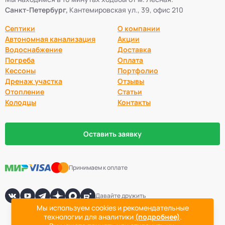
Санкт-Петербург,
Кантемировская ул., 39, офис 210
Септики Оптима
30
Септики
О компании
Автономная канализация
Акции
Септики БиоДека
28
Водоснабжение
Доставка
Погреба
Оплата
Кессоны
Портфолио
Септики Генезис
14
Дренаж участка
Отзывы
Отопление
Статьи
Колодцы
Контакты
Оставить заявку
Принимаем к оплате
Давайте дружить
Мы используем cookies и рекомендательные
технологии для аналитики
(подробнее)
.