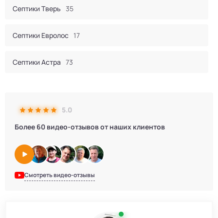
Септики Тверь
35
Септики Евролос
17
Септики Астра
73
Септик Евробион
60
5.0
Септики КИТ
44
Более 60 видео-отзывов от наших клиентов
Септики Итал
16
Септики Bunker
2
Смотреть видео-отзывы
Септики Атлос
10