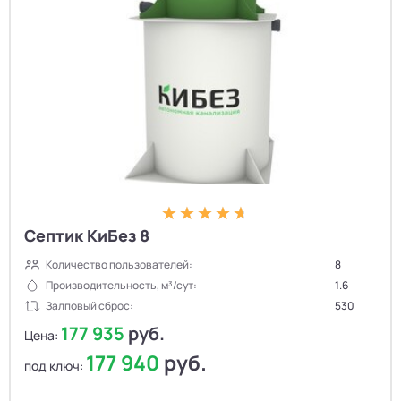
Септик КиБез 8
Количество пользователей:
8
Производительность, м³/сут:
1.6
Залповый сброс:
530
177 935
руб.
Цена:
177 940
руб.
под ключ: