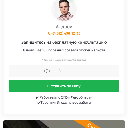
Септики Топаэро
30
Септики АКС
10
Андрей
+7 (812) 438-12-36
Септики SANI
4
Запишитесь на бесплатную консультацию
Септики GEO
6
И получите 10+ полезных советов от специалиста
*Это ни к чему вас не обязывает
Септики Аэробокс
4
Септики БиоДача
7
Оставить заявку
Септики Колос
3
✔️ Работаем по СПб и Лен. области
✔️ Гарантия 3 года на все работы
Септики Вортекс
50