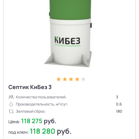
Септик КиБез 3
Количество пользователей:
3
Производительность, м³/сут:
0.6
Залповый сброс:
180
118 275
руб.
Цена:
118 280
руб.
под ключ: