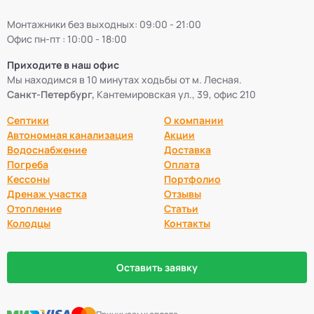
Монтажники без выходных: 09:00 - 21:00
Септики БиоДевaйс
39
Офис пн-пт : 10:00 - 18:00
Приходите в наш офис
Септики Топас-С
34
Мы находимся в 10 минутах ходьбы от м. Лесная.
Санкт-Петербург,
Кантемировская ул., 39, офис 210
Септики Оптима
30
Септики
О компании
Автономная канализация
Акции
Септики БиоДека
28
Водоснабжение
Доставка
Погреба
Оплата
Кессоны
Портфолио
Септики Генезис
14
Дренаж участка
Отзывы
Отопление
Статьи
Колодцы
Контакты
Оставить заявку