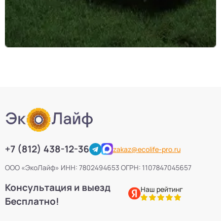
Септики Uni-Sep
10
Септики Термит
5
Септики VODANOFF
9
Септики Волгарь
14
Септики Далос
6
+7 (812) 438-12-36
zakaz@ecolife-pro.ru
Септики КиБез
4
ООО «ЭкоЛайф» ИНН: 7802494653 ОГРН: 1107847045657
Консультация и выезд
Септики БиоПурит
5
Наш рейтинг
Бесплатно!
Септики Flotenk STA
13