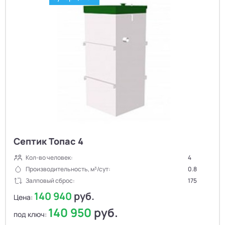
Септик Топас 4
Кол-во человек:
4
Производительность, м³/сут:
0.8
Залповый сброс:
175
140 940
руб.
Цена:
140 950
руб.
под ключ: