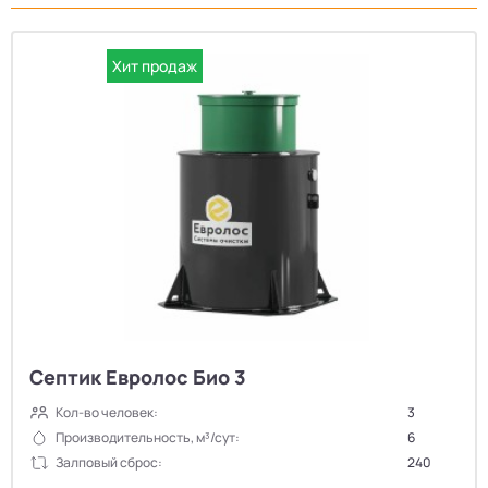
Хит продаж
Септик Евролос Био 3
Кол-во человек:
3
Производительность, м³/сут:
6
Залповый сброс:
240