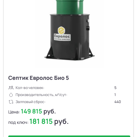
Септик Евролос Био 5
Кол-во человек:
5
Производительность, м³/сут:
1
Залповый сброс:
440
149 815
руб.
Цена:
181 815
руб.
под ключ: