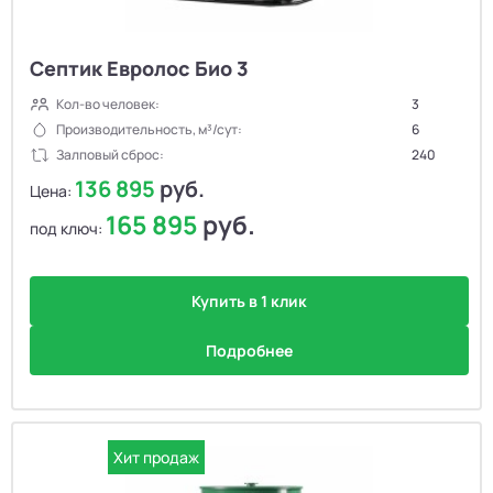
Септик Евролос Био 3
Кол-во человек:
3
Производительность, м³/сут:
6
Залповый сброс:
240
136 895
руб.
Цена:
165 895
руб.
под ключ:
Купить в 1 клик
Подробнее
Хит продаж