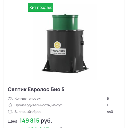
Хит продаж
Септик Евролос Био 5
Кол-во человек:
5
Производительность, м³/сут:
1
Залповый сброс:
440
149 815
руб.
Цена: