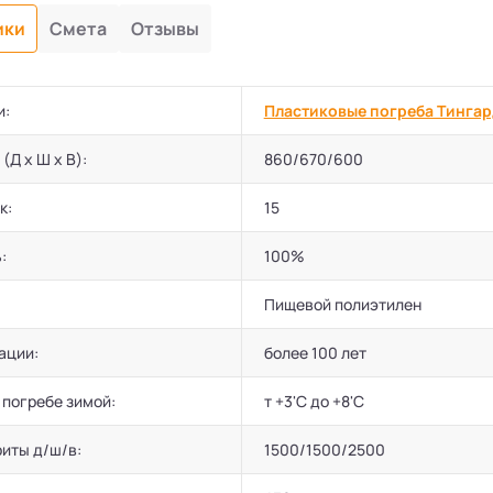
ики
Смета
Отзывы
и:
Пластиковые погреба Тингар
(Д х Ш х В):
860/670/600
к:
15
:
100%
Пищевой полиэтилен
ации:
более 100 лет
 погребе зимой:
т +3'C до +8'C
иты д/ш/в:
1500/1500/2500