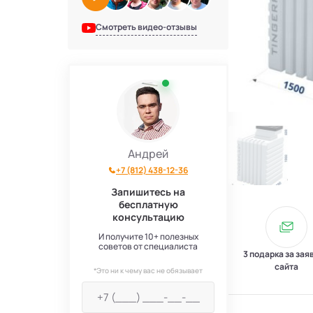
Смотреть видео-отзывы
Андрей
+7 (812) 438-12-36
Запишитесь на
бесплатную
консультацию
И получите 10+ полезных
советов от специалиста
3 подарка за зая
сайта
*Это ни к чему вас не обязывает