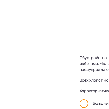
Обустройство п
работами. Мало
предупреждающ
Всех хлопот мо
Характеристик
Большие 