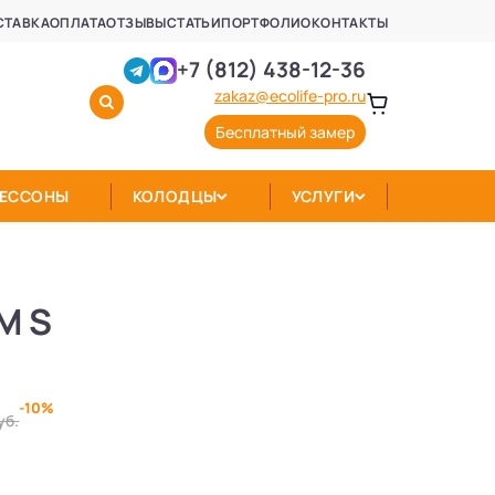
СТАВКА
ОПЛАТА
ОТЗЫВЫ
СТАТЬИ
ПОРТФОЛИО
КОНТАКТЫ
+7 (812) 438-12-36
zakaz@ecolife-pro.ru
Бесплатный замер
КЕССОНЫ
КОЛОДЦЫ
УСЛУГИ
M S
-10%
уб.