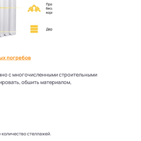
ых погребов
зано с многочисленными строительными
лировать, обшить материалом,
е количество стеллажей.