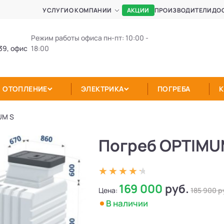
АКЦИИ
УСЛУГИ
О КОМПАНИИ
ПРОИЗВОДИТЕЛИ
ДО
Режим работы офиса пн-пт: 10:00 -
39, офис
18:00
ОТОПЛЕНИЕ
ЭЛЕКТРИКА
ПОГРЕБА
UM S
Погреб OPTIMU
169 000
руб.
Цена:
185 900
р
В наличии