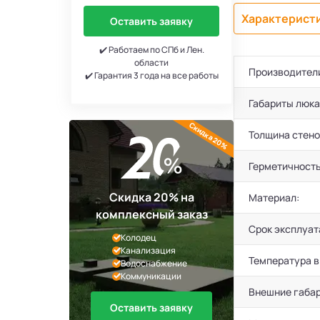
Характерист
Оставить заявку
✔️ Работаем по СПб и Лен.
области
Производител
✔️ Гарантия 3 года на все работы
Габариты люка 
Скидка 20%
Толщина стено
Герметичность
Скидка 20% на
Материал:
комплексный заказ
Срок эксплуат
Колодец
Канализация
Температура в
Водоснабжение
Коммуникации
Внешние габар
Оставить заявку