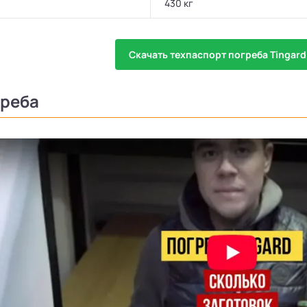
430 кг
Скачать техпаспорт погреба Tingard
греба