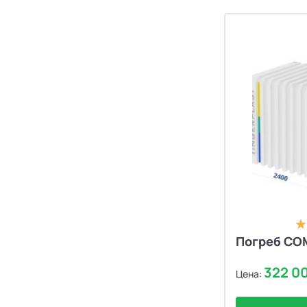
Погреб CO
322 0
Цена: