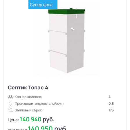
Супер цена
Септик Топас 4
Кол-во человек:
4
Производительность, м³/сут:
0.8
Залповый сброс:
175
140 940
руб.
Цена:
140 950
руб.
под ключ: