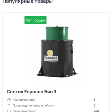
Популярные товары
Хит продаж
Септик Евролос Био 3
Кол-во человек:
3
Производительность, м³/сут:
6
Залповый сброс:
240