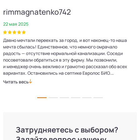
rimmagnatenko742
22 мая 2025
2
Давно мечтали переехать за город, и вот наконец‑то наша
Р
мечта сбылась! Единственное, что немного омрачало
п
е
радость — отсутствие нормальной канализации. Соседи
Е
посоветовали обратиться в эту фирму. Мы позвонили,
о
и менеджер очень вежливо и грамотно рассказал обо всех
м
вариантах. Остановились на септике Евролос БИО.
п
Монтажники приехали вовремя, установили всё быстро
д
Читать весь
Ч
и аккуратно. Теперь в доме все удобства, нарадоваться
л
не можем!
Затрудняетесь с выбором?
Задайте вопрос нашему