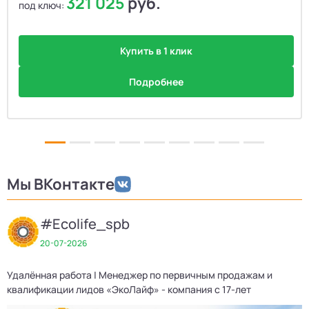
321 025
руб.
под ключ:
Купить в 1 клик
Подробнее
Мы ВКонтакте
#Ecolife_spb
20-07-2026
Удалённая работа | Менеджер по первичным продажам и
П
квалификации лидов «ЭкоЛайф» - компания с 17-лет