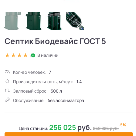
Септик Биодевайс ГОСТ 5
В наличии
Кол-во человек:
7
Производительность, м³/сут:
1.4
Залповый сброс:
500 л
Обслуживание:
без ассенизатора
-5%
256 025
руб.
Цена станции:
268 826
руб.