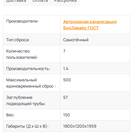
Доставка
Оплата
Рассрочка
Производители:
Автономная канализация
БиоДевaйс ГОСТ
Тип сброса:
Самотёчный
Количество
7
пользователей:
Производительность:
1.4
Максимальный
500
единовременный сброс :
Заглубление
57
подводящей трубы:
Вес:
150
Габариты (Д х Ш х В):
1800х1200х1959