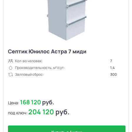
Септик Юнилос Астра 7 миди
Кол-во человек:
7
Производительность, м³/сут:
1.4
Залповый сброс:
300
168 120
руб.
Цена:
204 120
руб.
под ключ: