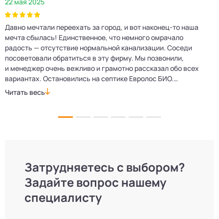
22 мая 2025
2
Давно мечтали переехать за город, и вот наконец‑то наша
Р
мечта сбылась! Единственное, что немного омрачало
п
е
радость — отсутствие нормальной канализации. Соседи
Е
посоветовали обратиться в эту фирму. Мы позвонили,
о
и менеджер очень вежливо и грамотно рассказал обо всех
м
вариантах. Остановились на септике Евролос БИО.
п
Монтажники приехали вовремя, установили всё быстро
д
Читать весь
Ч
и аккуратно. Теперь в доме все удобства, нарадоваться
л
не можем!
Затрудняетесь с выбором?
Задайте вопрос нашему
специалисту