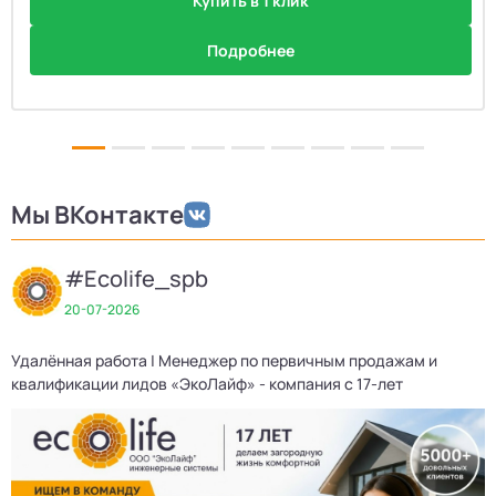
Купить в 1 клик
Подробнее
Мы ВКонтакте
#Ecolife_spb
20-07-2026
Удалённая работа | Менеджер по первичным продажам и
Д
квалификации лидов «ЭкоЛайф» - компания с 17-лет
3