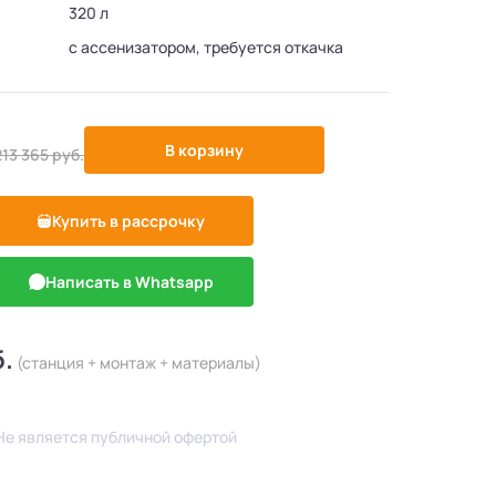
320 л
с ассенизатором, требуется откачка
-5%
В корзину
213 365
руб.
Купить в рассрочку
Написать в Whatsapp
б.
(станция + монтаж + материалы)
Не является публичной офертой