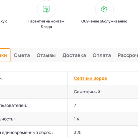
вку с
Гарантия на монтаж
Обучение обслуживанию
3 года
ики
Смета
Отзывы
Доставка
Оплата
Рассроч
и:
Септики Зорде
Самотёчный
льзователей:
7
ьность:
1.4
 единовременный сброс :
320