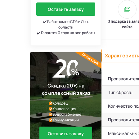
Оставить заявку
3 подарка за зая
✔️ Работаем по СПб и Лен.
сайта
области
✔️ Гарантия 3 года на все работы
Скидка 20%
Характерист
Производител
Скидка 20% на
Тип сброса:
комплексный заказ
Колодец
Количество по
Канализация
Водоснабжение
Производител
Коммуникации
Максимальный
Оставить заявку