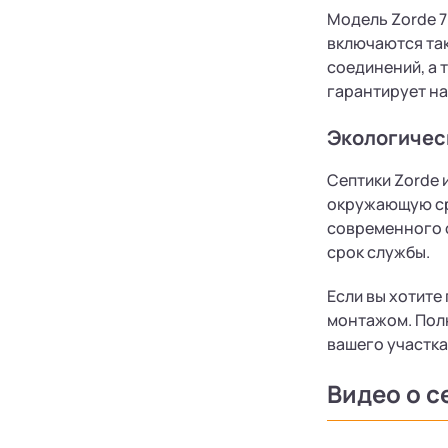
Модель Zorde 7
включаются так
соединений, а 
гарантирует на
Экологичес
Септики Zorde 
окружающую ср
современного о
срок службы​.
Если вы хотите
монтажом. Полн
вашего участка
Видео о с