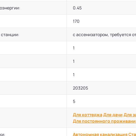
оэнергии:
0.45
170
 станции:
с ассенизатором, требуется о
1
1
1
203205
5
Для коттеджа
Для дачи
Для з
Для постоянного проживани
ки:
Автономная канализация
Ста