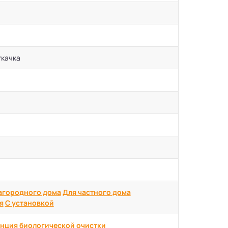
ткачка
агородного дома
Для частного дома
я
С установкой
нция биологической очистки