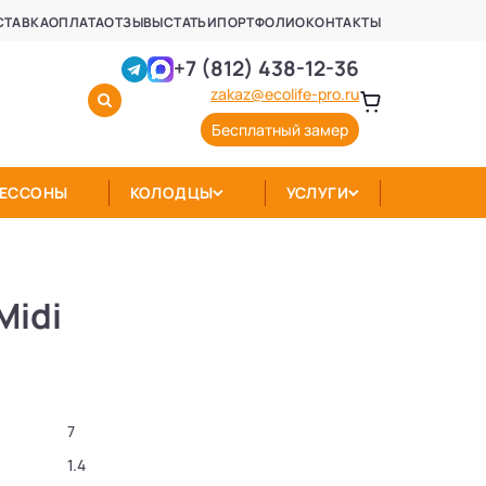
СТАВКА
ОПЛАТА
ОТЗЫВЫ
СТАТЬИ
ПОРТФОЛИО
КОНТАКТЫ
+7 (812) 438-12-36
zakaz@ecolife-pro.ru
Бесплатный замер
КЕССОНЫ
КОЛОДЦЫ
УСЛУГИ
Midi
7
1.4