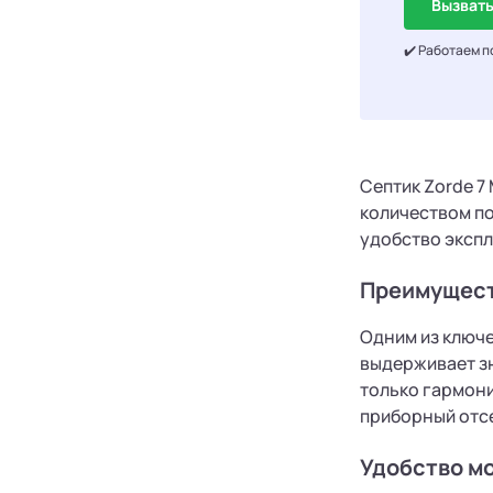
Вызвать
✔️ Работаем п
Септик Zorde 7
количеством по
удобство экспл
Преимуществ
Одним из ключ
выдерживает зн
только гармони
приборный отсе
Удобство м