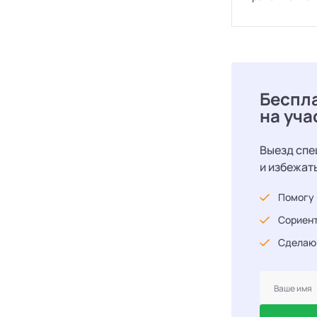
Беспл
на уча
Выезд спе
и избежат
Помогу 
Сориент
Сделаю