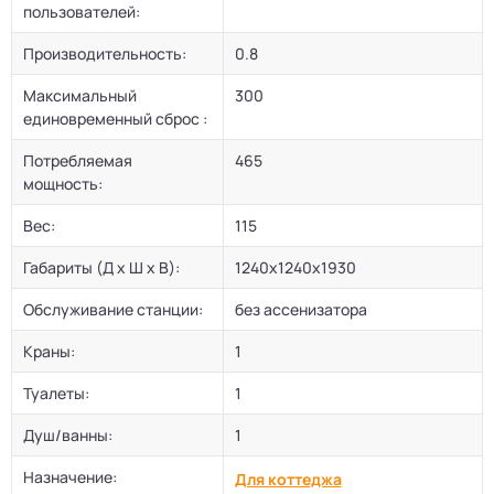
пользователей:
Производительность:
0.8
Максимальный
300
единовременный сброс :
Потребляемая
465
мощность:
Вес:
115
Габариты (Д х Ш х В):
1240х1240х1930
Обслуживание станции:
без ассенизатора
Краны:
1
Туалеты:
1
Душ/ванны:
1
Назначение:
Для коттеджа