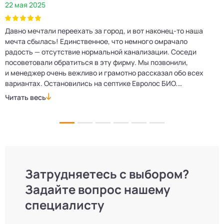
22 мая 2025
2
Давно мечтали переехать за город, и вот наконец‑то наша
Р
мечта сбылась! Единственное, что немного омрачало
п
е
радость — отсутствие нормальной канализации. Соседи
Е
посоветовали обратиться в эту фирму. Мы позвонили,
о
и менеджер очень вежливо и грамотно рассказал обо всех
м
вариантах. Остановились на септике Евролос БИО.
п
Монтажники приехали вовремя, установили всё быстро
д
Читать весь
Ч
и аккуратно. Теперь в доме все удобства, нарадоваться
л
не можем!
Затрудняетесь с выбором?
Задайте вопрос нашему
специалисту