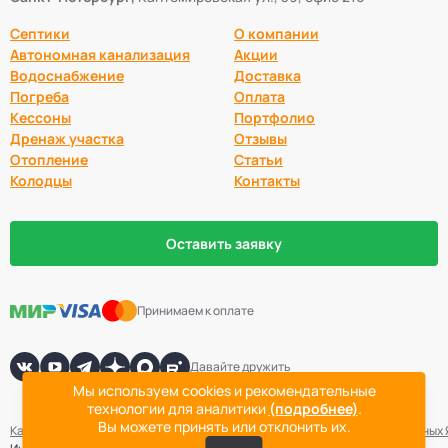
Септики
О компании
Автономная канализация
Акции
Водоснабжение
Доставка
Погреба
Оплата
Кессоны
Портфолио
Дренаж участка
Отзывы
Отопление
Статьи
Колодцы
Контакты
Оставить заявку
Принимаем к оплате
Давайте дружить
Мы используем cookies и рекомендательные
технологии для аналитики
(подробнее)
.
Вы можете принять или отклонить их.
Карта сайта
Политика конфиденциальности
Согласие на обработку данных