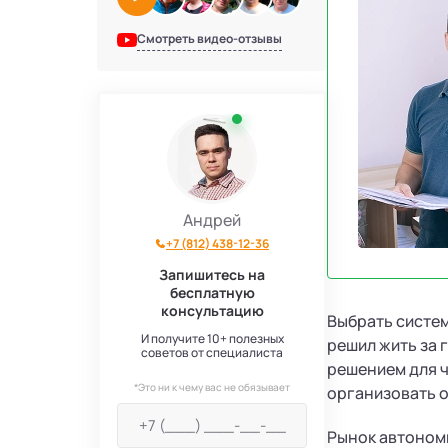
Смотреть видео-отзывы
Андрей
+7 (812) 438-12-36
Запишитесь на
бесплатную
консультацию
Выбрать систем
И получите 10+ полезных
решил жить за 
советов от специалиста
решением для 
*Это ни к чему вас не обязывает
организовать о
Рынок автономн