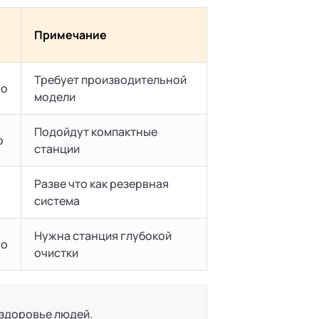
Примечание
Требует производительной
но
модели
Подойдут компактные
о
станции
Разве что как резервная
система
Нужна станция глубокой
но
очистки
 здоровье людей.