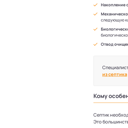
Накопление 
Механическо
следующую к
Биологическ
биологическо
Отвод очище
Специалист
из септика
Кому особе
Септик необход
Это большинств