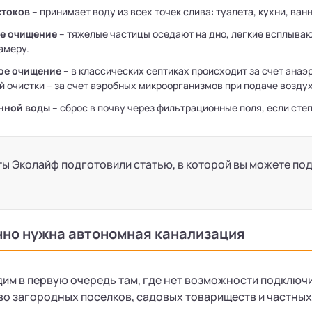
стоков
– принимает воду из всех точек слива: туалета, кухни, ван
е очищение
– тяжелые частицы оседают на дно, легкие всплываю
амеру.
ое очищение
– в классических септиках происходит за счет анаэ
й очистки – за счет аэробных микроорганизмов при подаче воздух
нной воды
– сброс в почву через фильтрационные поля, если степ
ы Эколайф подготовили статью, в которой вы можете по
нно нужна автономная канализация
им в первую очередь там, где нет возможности подключи
о загородных поселков, садовых товариществ и частных 