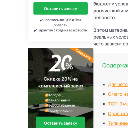
бюджет и услов
Оставить заявку
доочисткой или
непросто.
✔️ Работаем по СПб и Лен.
области
В этом материа
✔️ Гарантия 3 года на все работы
реальных услов
чего зависит с
Скидка 20%
Содержан
Скидка 20% на
Для чего
комплексный заказ
С чего н
Колодец
Канализация
ТОП-9 мо
Водоснабжение
Коммуникации
Сравните
Типичны
Оставить заявку