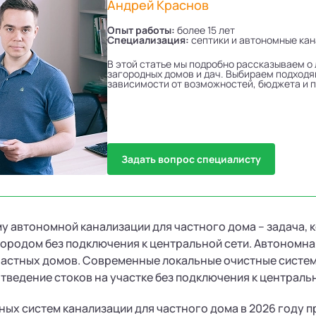
Андрей Краснов
Опыт работы:
более 15 лет
Специализация:
септики и автономные ка
В этой статье мы подробно рассказываем о
загородных домов и дач. Выбираем подходя
зависимости от возможностей, бюджета и 
Задать вопрос специалисту
у автономной канализации для частного дома – задача, к
городом без подключения к центральной сети. Автономн
частных домов. Современные локальные очистные систем
тведение стоков на участке без подключения к централь
ых систем канализации для частного дома в 2026 году п