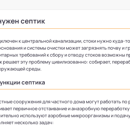
нужен септик
дключен к центральной канализации, стоки нужно куда-то
снования и системы очистки может загрязнять почву и гр
тарных требований к сбору и отводу стоков возможны п
к решает эту проблему цивилизованно: собирает, перераб
окружающей среды.
ункции септика
тные сооружения для частного дома могут работать по 
ивает первичное отстаивание и анаэробную переработку 
ительно используют аэробные микроорганизмы и подачу в
лняет несколько задач: